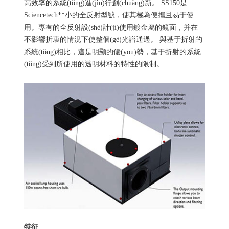
高效率的系統(tǒng)進(jìn)行創(chuàng)新。 SS150是
Sciencetech**小的全反射型號，使其極為便攜且易于使
用。專有的全反射設(shè)計(jì)使用鍍金屬的鏡面，并在
不影響折衷的情況下使整個(gè)光譜通過。 與基于折射的
系統(tǒng)相比，這是明顯的優(yōu)勢，基于折射的系統
(tǒng)受到所使用的透明材料的特性的限制。
特征