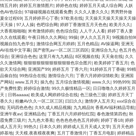
情五月婷
|
婷婷五月激情图片
|
婷婷色在线
|
婷婷五月天成人综合网
|
人妖
色AV色综合
|
97碰碰视频在线观看免费
|
久久久人妻久久久
|
男男野外做
爰全过程69
|
五月婷婷开心丁香
|
97欧美在线
|
天天操天天操天天操天天操
天天操
|
97人人操
|
色吧综合网
|
婷婷丁香激情五月天色色
|
欧美月久久
|
大香蕉啪啪啪
|
米奇激情婷婷
|
色色综合院
|
人人干人人看
|
婷婷丁香人妻
久久在线观看
|
午夜日韩久久久网站
|
99操
|
伊人久久五月天
|
9l视频自拍9l
视频自拍九色学生
|
激情综合网五月婷婷
|
五月色精品
|
AV操逼网
|
亚洲无
AV在线中文字幕
|
国产密乳av一区二区三区四区
|
亚洲综合九九
|
色五月色
综合
|
亚洲综合色色
|
这里只有九九精品
|
8区视频在线
|
天天肏在线
|
久久
久久激情网
|
狠狠狠狠狠狠狠狠狠狠狠色宗合图片
|
欧美婷婷丁香五月
|
色
欲天天综合网
|
亚洲国产99
|
婷婷五月 丁香六月
|
91婷婷五月丁香碰
|
99精
品偷自拍
|
99热综合在线
|
激情综合六月
|
丁香六月婷婷综情欧美
|
亚洲国
产网站
|
www.五月天
|
操九色
|
五月综合激情视频
|
www.久久
|
99热999
|
国
产免费性爱
|
婷婷综合激情
|
99久久极情精品一区
|
日日噜噜久久婷婷五月
天
|
日韩aaaaa
|
欧美成人网婷婷综合在线
|
色三级色三级
|
婷婷五月天丁
香久久
|
粉嫩AV久久一区二区三区
|
曰曰久久
|
激情伊人五月天
|
xxx综合在
线
|
无码四色色色
|
久9久成人精品视频
|
九九精品9
|
香蕉AV福利精品导航
|
亚洲午夜av
|
亚洲精品色
|
丁香五月六月婷婷怡红院
|
春色激情第四色
|
秋
霞免费三级片
|
九九色大香蕉
|
色色色色色色五月婷婷
|
婷婷丁香18
|
婷婷
成人五月天
|
99热久
|
日本久久婷
|
婷婷成人五月天成人文学
|
五月天色婷
婷基地
|
天天模,夜夜模夜夜爽
|
五月丁香激情片
|
丁香五月电影
|
婷婷精品