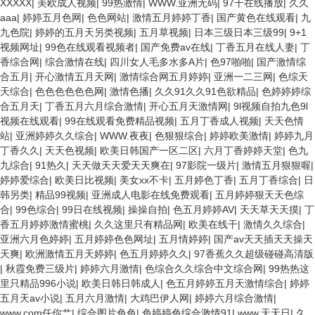
XXXXX
|
美欧成人视频
|
99热激情
|
WWW.亚洲无码
|
97干在线播放
|
久久
aaa
|
婷婷五月色网
|
色色网站
|
激情五月婷婷丁香
|
国产黄色在线观看
|
九
九色院
|
婷婷的五月天另类视频
|
五月草视频
|
日本三级日本三级99
|
9+1
视频网址
|
99色在线观看视频者
|
国产免费av在线
|
丁香五月在线人妻
|
丁
香综合网
|
综合激情在线
|
四川女人毛多水多A片
|
色97啪啪
|
国产激情综
合五月
|
开心激情五月天网
|
激情综合网五月婷婷
|
亚洲一二三网
|
色综天
天综合
|
色色色色色色网
|
激情色播
|
久久91久久91色欲精品
|
色婷婷婷综
合五月天
|
丁香五月六月综合激情
|
开心五月天激情网
|
9l视频自拍九色9l
视频在线观看
|
99在线观看免费精品视频
|
五月丁香成人视频
|
天天色情
站
|
亚洲婷婷久久综合
|
WWW.夜夜
|
色狠狠综合
|
婷婷欧美激情
|
婷婷九月
丁香久久
|
天天色视频
|
欧美日韩国产一区二区
|
六月丁香婷婷天堂
|
色九
九综合
|
91热久
|
天天做天天爱天天爽在
|
97影院一级片
|
激情五月狠狠喔
|
婷婷爱综合
|
欧美日比视频
|
美女xx不卡
|
五月婷色丁香
|
五月丁香综合
|
日
韩另类
|
精品99视频
|
亚洲成人电影在线免费观看
|
五月婷婷狠天天色综
合
|
99色综合
|
99日在线视频
|
操操自拍
|
色五月婷婷AV
|
天天草天天摸
|
丁
香五月婷婷激情蜜桃
|
久久这里只有精品网
|
欧美在线干
|
激情久久综合
|
亚洲六月色婷婷
|
五月婷婷色色网址
|
五月情婷婷
|
国产av天天插天天操天
天爽
|
欧洲激情五月天婷婷
|
色五月婷婷久久
|
97香蕉久久超级碰碰高清版
|
秋霞免费三级片
|
婷婷六月激情
|
色综合久久综合中文综合网
|
99热热这
里只精品996小说
|
欧美日韩日韩成人
|
色五月婷婷五月天激情综合
|
婷婷
五月天av小说
|
五月六月激情
|
大鸡巴伊人网
|
婷婷六月综合激情
|
www.com任你艹
|
综合图片色色
|
色婷婷色综合激情91
|
www.天天日
|
久