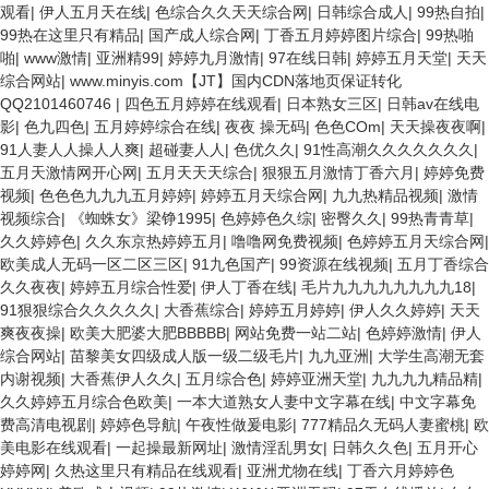
观看
|
伊人五月天在线
|
色综合久久天天综合网
|
日韩综合成人
|
99热自拍
|
99热在这里只有精品
|
国产成人综合网
|
丁香五月婷婷图片综合
|
99热啪
啪
|
www激情
|
亚洲精99
|
婷婷九月激情
|
97在线日韩
|
婷婷五月天堂
|
天天
综合网站
|
www.minyis.com【JT】国内CDN落地页保证转化
QQ2101460746
|
四色五月婷婷在线观看
|
日本熟女三区
|
日韩av在线电
影
|
色九四色
|
五月婷婷综合在线
|
夜夜 操无码
|
色色COm
|
天天操夜夜啊
|
91人妻人人操人人爽
|
超碰妻人人
|
色优久久
|
91性高潮久久久久久久久
|
五月天激情网开心网
|
五月天天天综合
|
狠狠五月激情丁香六月
|
婷婷免费
视频
|
色色色九九九五月婷婷
|
婷婷五月天综合网
|
九九热精品视频
|
激情
视频综合
|
《蜘蛛女》梁铮1995
|
色婷婷色久综
|
密臀久久
|
99热青青草
|
久久婷婷色
|
久久东京热婷婷五月
|
噜噜网免费视频
|
色婷婷五月天综合网
|
欧美成人无码一区二区三区
|
91九色国产
|
99资源在线视频
|
五月丁香综合
久久夜夜
|
婷婷五月综合性爱
|
伊人丁香在线
|
毛片九九九九九九九九18
|
91狠狠综合久久久久久
|
大香蕉综合
|
婷婷五月婷婷
|
伊人久久婷婷
|
天天
爽夜夜操
|
欧美大肥婆大肥BBBBB
|
网站免费一站二站
|
色婷婷激情
|
伊人
综合网站
|
苗黎美女四级成人版一级二级毛片
|
九九亚洲
|
大学生高潮无套
内谢视频
|
大香蕉伊人久久
|
五月综合色
|
婷婷亚洲天堂
|
九九九九精品精
|
久久婷婷五月综合色欧美
|
一本大道熟女人妻中文字幕在线
|
中文字幕免
费高清电视剧
|
婷婷色导航
|
午夜性做爰电影
|
777精品久无码人妻蜜桃
|
欧
美电影在线观看
|
一起操最新网址
|
激情淫乱男女
|
日韩久久色
|
五月开心
婷婷网
|
久热这里只有精品在线观看
|
亚洲尤物在线
|
丁香六月婷婷色