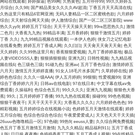
网站在线观看
|
婷婷操逼
|
色99网
|
久热黄色
|
五月停停99
|
99久久婷婷五
月综合
|
久久98
|
国产精品美女久久久久AV超清
|
丁香五月天天高清在线
|
久热这里只有精品6官网亚洲
|
无码人妻精品一区二区蜜桃色欲
|
六月婷婷
综合
|
天天射综合网天天插
|
伊人激情综合
|
国产一区二区三区影院
|
www
热久久yy9
|
婷婷五月丁综合
|
天天干天天操天天射
|
99re思思热久久
|
激情
二色月
|
大香蕉九九热
|
99精品丰满
|
五月香婷婷
|
狠狠干激情五月
|
婷婷
丁香 久久
|
九九99精品视频在线观看
|
一本伊人色婷
|
侠女刀之记忆电影
在线看免费
|
婷婷五月丁香成人网
|
久久曰曰
|
天天肏天天肏天天肏
|
色天
天久婷婷
|
久久99热这里只有
|
香蕉狠狠爱视频
|
九月丁香婷婷基地
|
极品
人妻VIDEOSSS人妻
|
狠狠插狠狠插
|
亚洲九区
|
日韩性视频
|
九九精品视
频在线6
|
色三级色三级
|
91碰九色
|
亚洲av
|
五月丁香色综合
|
激情婷婷五
六月天
|
激情五月天婷婷直播
|
91女人18毛片水多国产
|
久草婷婷在线
|
婷
婷色色综合
|
久久久一级AAA
|
伊人五月婷婷
|
99狠狠
|
性爱视频99
|
亚洲
综合丁香婷婷六月天
|
日韩av在线电影
|
97在线日本
|
中文字幕在线aⅴ免
费观看
|
久操福利
|
色综合色五月
|
99久久久久
|
亚洲九九视频
|
狠狠色大香
蕉
|
99久.
|
五月婷婷婷丁香播
|
99九九热在线观看
|
操碰99
|
99色色视频
|
狠狠干夜夜干
|
天天干天天干天天
|
大香蕉久久久久
|
六月婷婷色色色
|
99
精彩视频
|
五月婷婷综合在线视频小说
|
色婷婷五月天激情在线观看
|
婷婷
五月综合啪
|
色综合色综合色综合
|
午夜爱爱爱成人
|
天天色天天干天天插
|
26uuu色噜噜精品一区
|
97色碰
|
99热9
|
eeuss人妻
|
久久综合网免费视频
|
色五月丁香五月激情五月激情
|
九九久久精品
|
精品福利911
|
五月丁香成
人版
|
日日操,夜夜撸
|
色婷婷香蕉丁丁网
|
五月丁香成人视频
|
99在线精品