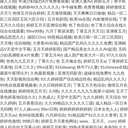
操人人拍
|
丰满少妇猛烈A片免费看观看
|
亚洲人妻Av
|
婷婷五月丁香手机
在线视频
|
色婷婷AV久久久久久久
|
牛牛碰免费
|
色青青视频
|
婷婷激情五
月天7
|
色情五月综合婷婷
|
五月激情视频
|
天天爽爽日日做做
|
精品一区二
区三区四区五区六区介绍
|
五月色影院
|
欧美Va在线
|
内射激情在线
|
丁香
五月久久综合
|
婷婷五月天亚洲综合网
|
色了色综合
|
色丁香久综合在线久
综合在线观看
|
99re99热
|
六月丁香深深爱
|
丁香五月天天日
|
亚洲夜五月
|
精品思思久久
|
.操區COm
|
99惹精品视频
|
欧美日韩一区二区三区四区
|
天天噜
|
综合啪啪
|
大香蕉AV在线
|
精品国产乱码久久久久久免费
|
亚洲精
品V天堂中文字幕
|
五月天婷婷影院
|
国产精品美女久久久久AV超清
|
无码
少妇高潮喷水A片免费
|
丁香五月AV
|
成人国产欧美大片一区
|
97久久综合
网
|
色色九九五月天
|
丁香久久
|
色 五月俺去也
|
婷婷五月天a
|
丁香婷婷五
月基地
|
日本三久久
|
99re这里
|
91fuliwang
|
铁牛TV人妻
|
91chinese在线
|
最新午夜理论片
|
久热最新视频
|
亚洲无码影音
|
超碰在线免费9
|
九九色
热
|
天天影视色综合网
|
9久久婷婷国产综合精品性色
|
精品乱码久久久久
|
99色在线观看视频者
|
久久日韩婷婷五月
|
丁香五月天色综合
|
激情五月色
在线播放
|
婷婷情色五月天
|
久9热
|
久久久久九九九九视屏小说88
|
五月丁
香色婷基地综合久久
|
久色成人
|
天堂中文国产
|
九久久婷婷
|
天天综合 99
久久婷婷
|
五月香蕉综合
|
久久99精品久久久久久三级
|
成人精品一区日本
无码网
|
97人人操com
|
99er日韩
|
婷婷婷婷婷婷婷婷
|
日本女色人人
|
婷婷
五月天av
|
色99在线观看
|
六月婷综合
|
91精品国产91久久久久青草
|
五月
婷婷色激情
|
99热只有
|
婷婷五月天黄色网址
|
www。五月天。com
|
婷婷
伊人綜合中文字幕小说
|
婷婷五月欧美
|
99热这里有精品24
|
色色99
|
久久