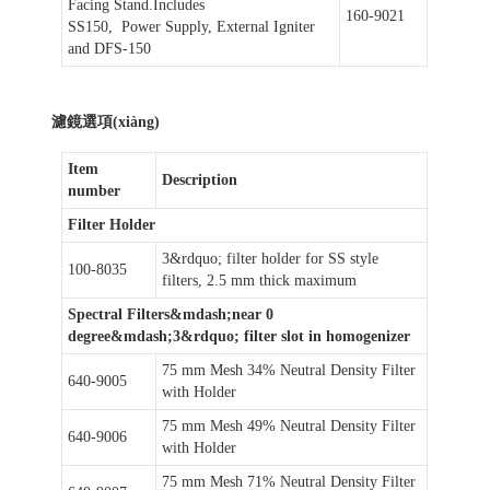
Facing Stand.Includes
160-9021
SS150, Power Supply, External Igniter
and DFS-150
濾鏡選項(xiàng)
Item
Description
number
Filter Holder
3&rdquo; filter holder for SS style
100-8035
filters, 2.5 mm thick maximum
Spectral Filters&mdash;near 0
degree&mdash;3&rdquo; filter slot in homogenizer
75 mm Mesh 34% Neutral Density Filter
640-9005
with Holder
75 mm Mesh 49% Neutral Density Filter
640-9006
with Holder
75 mm Mesh 71% Neutral Density Filter