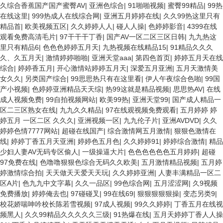
久综合香蕉国产国产蜜臀AV
|
亚洲色综合
|
91啪啪视频
|
蜜臀99精品
|
99热
在线这里
|
999热成人在线综合网
|
亚洲五月婷婷在线
|
久久99热这里只有
精品首
|
欧美视频五区
|
久久婷婷人人
|
碰人人操
|
色婷婷影音
|
4399在线
观看免费高清毛片
|
97干干干丁香
|
国产AV一区二区三区日韩
|
九九热这
里只有精品6
|
色色色婷婷五月天
|
九热视频在线精品15
|
91精品久久久
久、久五月天
|
激情婷婷啪啪
|
亚洲天堂aaa
|
第四色首页
|
婷婷五月天在线
综合
|
婷婷香五月
|
开心激情站婷婷五月天
|
深爱五月亚洲
|
五月天激情美
女久久
|
另类国产综合
|
99思思热只有在这里看
|
伊人午夜综合色啪
|
99国
产小视频
|
色婷婷亚洲精品天天综
|
热99这就是精品视频
|
思思热AV
|
在线
成人视频免费
|
99自拍视频网站
|
欧美99热
|
亚洲天堂99
|
国产成人精品一
区二三区熟女在线
|
九九久久精品
|
97在线观视频免费观看
|
五月婷婷 婷
婷五月 一区二区 久久久
|
亚洲视频一区
|
九九伦子片
|
亚洲AVDVD
|
久久
婷婷色情7777网站
|
超碰在线国产
|
综合激情网五月激情
|
狠狠色激情在
线
|
婷婷丁香五月天亚洲
|
婷婷色五月色
|
久久婷婷91
|
婷婷综合激情
|
精品
少妇人妻AV无码专区偷人
|
一级操逼大片
|
色色色色色色五月婷婷
|
超碰
97免费在线
|
色噜噜狠狠色综合无码久久欧美
|
五月激情精品视频
|
五月婷
婷激情综合拍
|
天天做天天爱天天玩
|
久久婷婷亚洲
|
人妻丰满精品一区二
区A片
|
色九九中文字幕
|
久久一品区
|
99色综合网
|
五月涩涩网
|
久9视频
免费播放
|
婷婷俺去也
|
97碰碰叉
|
99在线69
|
狠狠狠狠狠操
|
变态另类9
|
校花娇喘呻吟校长陈若雪视频
|
97成人视频
|
99久久婷婷
|
丁香五月在线视
频黑人
|
久久99精品久久久久久三级
|
91热爆在线
|
五月天婷婷丁香人人操