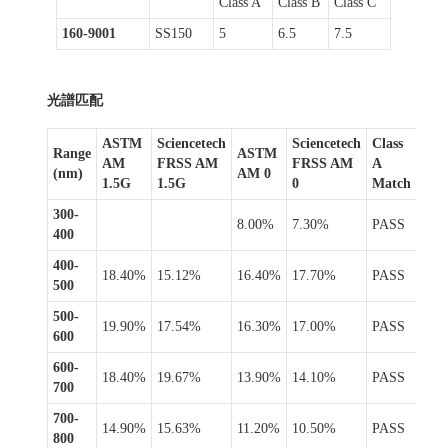
Class A
Class B
Class C
160-9001
SS150
5
6.5
7.5
光譜匹配
ASTM
Sciencetech
Sciencetech
Class
Range
ASTM
AM
FRSS AM
FRSS AM
A
(nm)
AM 0
1.5G
1.5G
0
Match
300-
8.00%
7.30%
PASS
400
400-
18.40%
15.12%
16.40%
17.70%
PASS
500
500-
19.90%
17.54%
16.30%
17.00%
PASS
600
600-
18.40%
19.67%
13.90%
14.10%
PASS
700
700-
14.90%
15.63%
11.20%
10.50%
PASS
800