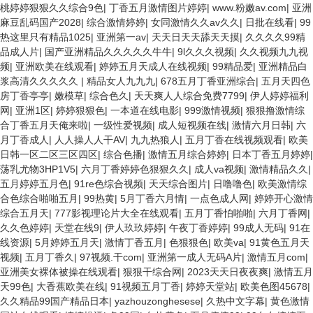
桃婷婷狠狠久久综合9色
|
丁香五月激情图片婷婷
|
www.粉嫩av.com
|
亚洲
麻豆乱码国产2028
|
综合激情婷婷
|
女同激情久久av久久
|
日批在线看
|
99
热这里只有精品1025
|
亚洲第一av
|
天天日天天舔天天摸
|
久久久久99精
品成人片
|
国产亚洲精品久久久久久牛牛
|
9l久久久视频
|
久久视频九九视
频
|
亚洲欧美在线观看
|
婷婷五月天成人在线视频
|
99精品爱
|
亚洲精品白
浆高清久久久久久
|
精品女人九九九
|
678五月丁香亚洲综合
|
五月天四色
房丁香亭亭
|
嫩模草
|
综合色久
|
天天爽人人综合免费7799
|
伊人婷婷福利
网
|
亚洲1区
|
婷婷狠狠色
|
一本道在线电影
|
999激情视频
|
狠狠撸激情综
合丁香五月天俺来啦
|
一级性爱视频
|
成人短视频在线
|
激情六月日韩
|
六
月丁香成人
|
人人操人人干AV
|
九九热狼人
|
五月丁香在线视频观看
|
欧美
日韩一区二区三区四区
|
综合色播
|
激情五月综合婷婷
|
日本丁香五月婷婷
|
荡乳尤物3HP1V5
|
六月丁香婷婷色狠狠久久
|
成人va视频
|
激情精品久久
|
五月婷婷五月色
|
91re色综合视频
|
天天综合图片
|
日噜噜色
|
欧美激情综
合色综合啪啪五月
|
99热黄
|
5月丁香六月情
|
一点色成人网
|
婷婷开心激情
综合五月天
|
777影视理论片大全在线观看
|
五月丁香怕啪啪
|
六月丁香网
|
久久色婷婷
|
天堂在线9
|
伊人玖玖婷婷
|
午夜丁香婷婷
|
99成人无码
|
91在
线资源
|
5月婷婷五月天
|
激情丁香五月
|
色狠狠色
|
欧美va
|
91黄色五月天
视频
|
五月丁香久
|
97视频.干com
|
亚洲第一成人无码A片
|
激情五月com
|
亚洲美女裸体被操在线观看
|
狠狠干综合网
|
2023天天日夜夜爽
|
激情五月
天99色
|
大香蕉欧美在线
|
91视频五月丁香
|
婷婷天堂站
|
欧美色图45678
|
久久精品99国产精品日本
|
yazhouzonghesese
|
久热中文字幕
|
黄色激情