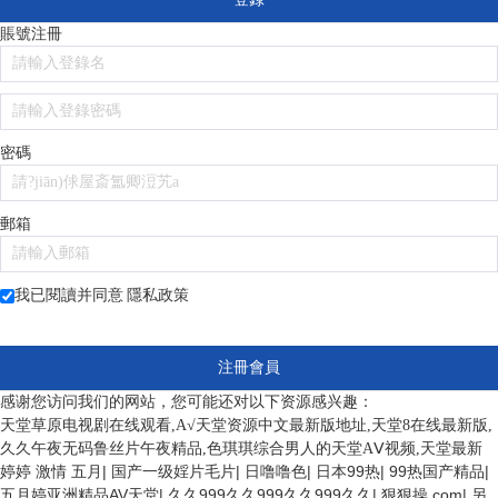
賬號注冊
密碼
郵箱
我已閱讀并同意
隱私政策
注冊會員
感谢您访问我们的网站，您可能还对以下资源感兴趣：
天堂草原电视剧在线观看,А√天堂资源中文最新版地址,天堂8在线最新版,
久久午夜无码鲁丝片午夜精品,色琪琪综合男人的天堂AⅤ视频,天堂最新
婷婷 激情 五月
|
国产一级婬片毛片
|
日噜噜色
|
日本99热
|
99热国产精品
|
五月婷亚洲精品AV天堂
|
久久999久久999久久999久久
|
狠狠操.com
|
另