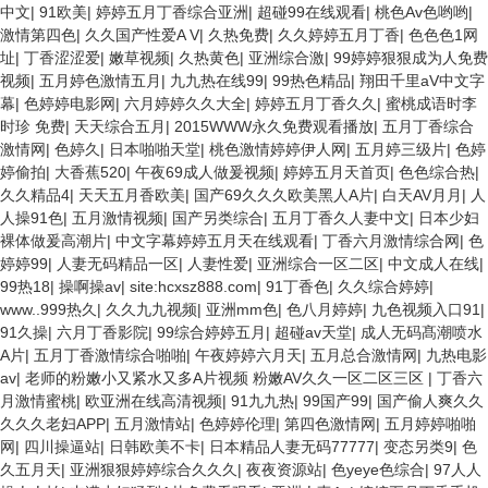
中文
|
91欧美
|
婷婷五月丁香综合亚洲
|
超碰99在线观看
|
桃色Av色哟哟
|
激情第四色
|
久久国产性爱A V
|
久热免费
|
久久婷婷五月丁香
|
色色色1网
址
|
丁香涩涩爱
|
嫩草视频
|
久热黄色
|
亚洲综合激
|
99婷婷狠狠成为人免费
视频
|
五月婷色激情五月
|
九九热在线99
|
99热色精品
|
翔田千里aV中文字
幕
|
色婷婷电影网
|
六月婷婷久久大全
|
婷婷五月丁香久久
|
蜜桃成语时李
时珍 免费
|
天天综合五月
|
2015WWW永久免费观看播放
|
五月丁香综合
激情网
|
色婷久
|
日本啪啪天堂
|
桃色激情婷婷伊人网
|
五月婷三级片
|
色婷
婷偷拍
|
大香蕉520
|
午夜69成人做爰视频
|
婷婷五月天首页
|
色色综合热
|
久久精品4
|
天天五月香欧美
|
国产69久久久欧美黑人A片
|
白天AV月月
|
人
人操91色
|
五月激情视频
|
国产另类综合
|
五月丁香久人妻中文
|
日本少妇
裸体做爰高潮片
|
中文字幕婷婷五月天在线观看
|
丁香六月激情综合网
|
色
婷婷99
|
人妻无码精品一区
|
人妻性爱
|
亚洲综合一区二区
|
中文成人在线
|
99热18
|
操啊操av
|
site:hcxsz888.com
|
91丁香色
|
久久综合婷婷
|
www..999热久
|
久久九九视频
|
亚洲mm色
|
色八月婷婷
|
九色视频入口91
|
91久操
|
六月丁香影院
|
99综合婷婷五月
|
超碰av天堂
|
成人无码髙潮喷水
A片
|
五月丁香激情综合啪啪
|
午夜婷婷六月天
|
五月总合激情网
|
九热电影
av
|
老师的粉嫩小又紧水又多A片视频 粉嫩AV久久一区二区三区
|
丁香六
月激情蜜桃
|
欧亚洲在线高清视频
|
91九九热
|
99国产99
|
国产偷人爽久久
久久久老妇APP
|
五月激情站
|
色婷婷伦理
|
第四色激情网
|
五月婷婷啪啪
网
|
四川操逼站
|
日韩欧美不卡
|
日本精品人妻无码77777
|
变态另类9
|
色
久五月天
|
亚洲狠狠婷婷综合久久久
|
夜夜资源站
|
色yeye色综合
|
97人人