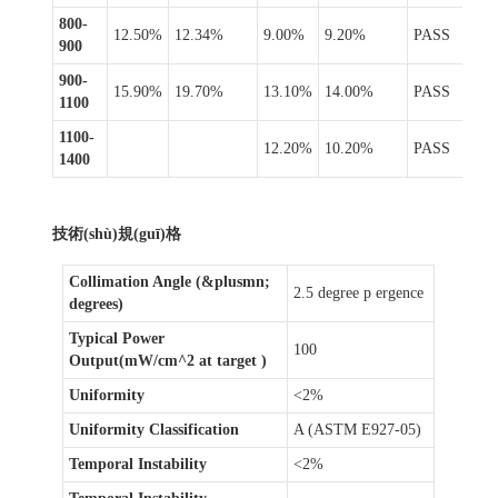
800-
12.50%
12.34%
9.00%
9.20%
PASS
900
900-
15.90%
19.70%
13.10%
14.00%
PASS
1100
1100-
12.20%
10.20%
PASS
1400
技術(shù)規(guī)格
Collimation Angle (&plusmn;
2.5 degree p ergence
degrees)
Typical Power
100
Output(mW/cm^2 at target )
Uniformity
<2%
Uniformity Classification
A (ASTM E927-05)
Temporal Instability
<2%