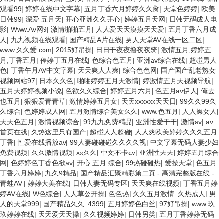
观看99
|
婷婷在线中文字幕
|
五月丁香六月婷婷久久肏
|
天堂色婷婷
|
欧美
日韩99
|
深爱 五月天
|
开心亚洲久久开心
|
婷婷五月天网
|
日韩无码成人电
影
|
Www.Av网9
|
激情啪啪五月
|
人人爱天天摸摸天天爱
|
五月丁香六月成
人
|
九九视频在线观看
|
国产精品A片在线
|
男人天堂AV在线一区二区
|
www.久久爱.com
|
2015好吊操
|
日日干夜夜撸夜夜骑
|
激情五月,婷婷五
月,丁香五月
|
停婷丁五月在线
|
色综合色五月
|
亚洲av综合在线
|
超碰男人
色
|
丁香午月AV中文字幕
|
天天爽人人爽
|
综合色色网
|
国产国产乱老熟女
视频网站97
|
日本久久色
|
啪啪婷婷五月天激情
|
婷激情五月天视频导航
|
五月天婷婷视频小说
|
色欲久久综合
|
婷婷五月六月
|
色五月av伊人
|
俺去
也五月
|
狠狠爱青青草
|
激情婷婷五月女
|
天天xxxxxx天天日
|
99久久99久
久综合
|
色婷婷成人网
|
五月激情综合美女久久
|
www.色五月
|
人人操女人
|
天天色五月
|
激情视频综合
|
99九九免费精品
|
亚洲性爱干干
|
激情av
|
av
首页在线
|
久热这里只有国产
|
超碰人人超碰
|
人人爽欧美婷婷久久久五月
丁香
|
性爱在线播放av
|
99人妻碰碰碰久久久久视
|
中文字幕无码人妻少妇
免费视频
|
久久激情视频
|
xx久久
|
中文不卡av
|
亚洲性天天
|
婷婷五月综合
网
|
色婷婷色丁香色欲av
|
开心 五月 综合
|
99热碰碰热
|
爱操天堂
|
色五月
丁香六月婷婷
|
九久9精品
|
国产精品汇聚精彩第二页 - 高清完整版在线 -
青蛙AV
|
婷婷大美在线
|
日韩人妻无码专区
|
天天爽在线视频
|
丁香五月婷
婷AV在线
|
W色综合
|
人人草公开操
|
色色热
|
久久五月激情
|
久热成人
|
男
人的天堂999
|
国产精品久久..4399
|
五月婷婷色白丝
|
97好吊操
|
www.玖
玖婷婷在线
|
天天爱天天操
|
久久视频婷婷
|
日韩另类
|
五月丁香婷婷无码