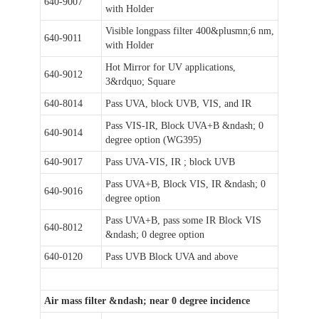
640-9007
with Holder
Visible longpass filter 400&plusmn;6 nm,
640-9011
with Holder
Hot Mirror for UV applications,
640-9012
3&rdquo; Square
640-8014
Pass UVA, block UVB, VIS, and IR
Pass VIS-IR, Block UVA+B &ndash; 0
640-9014
degree option (WG395)
640-9017
Pass UVA-VIS, IR ; block UVB
Pass UVA+B, Block VIS, IR &ndash; 0
640-9016
degree option
Pass UVA+B, pass some IR Block VIS
640-8012
&ndash; 0 degree option
640-0120
Pass UVB Block UVA and above
Air mass filter &ndash; near 0 degree incidence