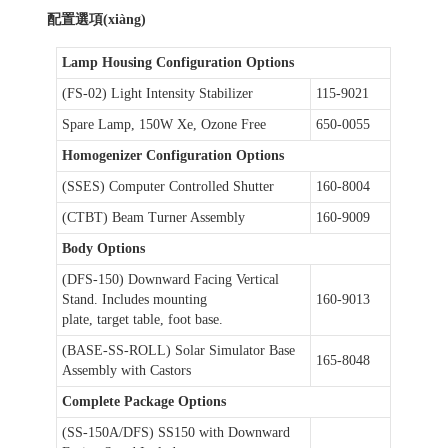
配置選項(xiàng)
Lamp Housing Configuration Options
(FS-02) Light Intensity Stabilizer
115-9021
Spare Lamp, 150W Xe, Ozone Free
650-0055
Homogenizer Configuration Options
(SSES) Computer Controlled Shutter
160-8004
(CTBT) Beam Turner Assembly
160-9009
Body Options
(DFS-150) Downward Facing Vertical
Stand. Includes mounting
160-9013
plate, target table, foot base.
(BASE-SS-ROLL) Solar Simulator Base
165-8048
Assembly with Castors
Complete Package Options
(SS-150A/DFS) SS150 with Downward