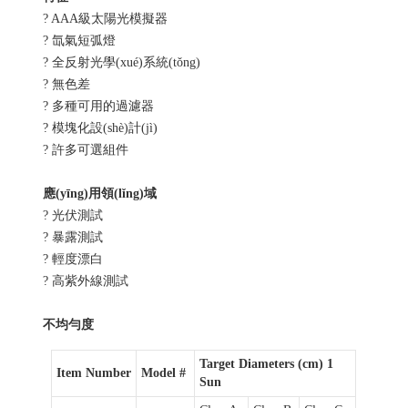
? AAA級太陽光模擬器
? 氙氣短弧燈
? 全反射光學(xué)系統(tǒng)
? 無色差
? 多種可用的過濾器
? 模塊化設(shè)計(jì)
? 許多可選組件
應(yīng)用領(lǐng)域
? 光伏測試
? 暴露測試
? 輕度漂白
? 高紫外線測試
不均勻度
Target Diameters (cm) 1
Item Number
Model #
Sun