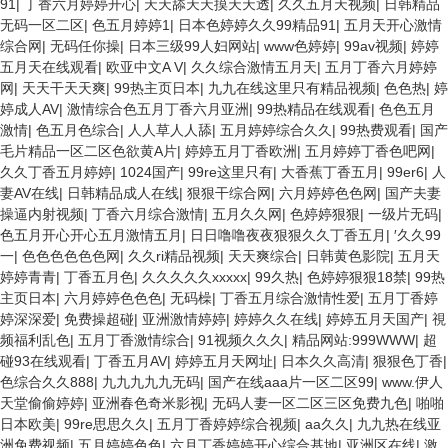
91
|
丁香六月婷婷开心
|
天天舔天天摸天天透
|
久久五月天视频
|
日韩精品
无码一区二区
|
色五月婷婷1
|
日本色婷婷久久99精品91
|
五月天开心激情
综合网
|
无码任你操
|
日本三级99人妇网站
|
www色婷婷
|
99av视频
|
婷婷
五月天在线观看
|
欧亚中文A V
|
久久综合激情五月天
|
五月丁香六月婷婷
网
|
天天干天天爽
|
99热主页日本
|
九九在线这里只有精品视频
|
色色热
|
婷
婷成人AV
|
激情综合色五月丁香六月亚洲
|
99热精品在线观看
|
色色五月
激情
|
色五月色综合
|
人人草人人舔
|
五月婷婷综合久久
|
99热费观看
|
国产
毛片精品一区二区色欲黄A片
|
婷婷五月丁香欧洲
|
五月婷婷丁香色吧网
|
久久丁香五月婷婷
|
1024国产
|
99re这里只有
|
大香蕉丁香五月
|
99er6
|
人
妻AV在线
|
日韩精品成人在线
|
狠狠干综合网
|
六月婷婷色色网
|
国产夫妻
操逼内射视频
|
丁香六月综合激情
|
五月久久网
|
色婷婷狠狠
|
一级片无码
|
色五月开心开心五月激情五月
|
日日噜噜夜夜狠狠久久丁香五月
|
′久久99
一
|
色色色色色色网
|
久久ri精品视频
|
天天爽综合
|
日韩黄色影院
|
五月天
婷婷青青
|
丁香五月色
|
久久久久久xxxxx
|
99久热
|
色婷婷狠狠18禁
|
99热
主页日本
|
六月婷婷色色色
|
无码橾
|
丁香五月综合激情性爱
|
五月丁香婷
婷深深爱
|
免费操超碰
|
亚洲激情婷婷
|
婷婷久久在线
|
婷婷五月天国产
|
視
频福利乱色
|
五月丁香激情综合
|
91视频久久久
|
精品网站:999WWW
|
超
碰93在线观看
|
丁香五月AV
|
婷婷五月天网址
|
日本久久高清
|
狠狠色丁香
|
色综合久久888
|
九九九九九无码
|
国产在线aaa片一区二区99
|
www.伊人
天堂偷偷婷婷
|
亚洲春色奇米影视
|
无码人妻一区二区三区免费九色
|
啪啪
日本欧美
|
99re思思久久
|
五月丁香婷婷综合视频
|
aa久久
|
九九热在线亚
洲免费视频
|
五月婷婷色色
|
六月丁香婷婷开心综合基地
|
亚洲区在线
|
激