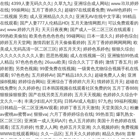
在线
|
4399人妻无码久久久
|
久草九九
|
亚洲综合成人网站
|
www.玖玖婷婷
在线
|
99操网站
|
五月丁香婷久久
|
超碰97在线观看免费
|
WwW色婷婷
|
一
二线视频 另类
|
成人亚洲精品久久久久
|
亚洲无AV在线中文字幕
|
99精品
在线观看
|
国产人妻777人伦精品HD
|
五月天激情网图片
|
可以免费观看的
av
|
www.婷婷六月天
|
天天日夜夜爽
|
国产成人一区二区三区在线观看
|
99热欧美偷拍
|
欧美色色色色色色
|
99碰网站
|
日本一道久久
|
婷婷色综合
|
婷婷五月天堂网
|
激情四射五月天偷偷看婷婷
|
五月丁香婷婷网网网网
|
欧
美成人无码高清一区二区三区
|
婷五月天天
|
婷婷色系婷色
|
狠狠久综合
|
久久久久久久久久人妻
|
思思热视频
|
成人在线视频一区
|
亚洲愉拍99热成
人精品
|
97色色色色色
|
26uuu欧美
|
综合久久丁丁香婷
|
激情丁香五月
|
婷
婷射图
|
另类色视频
|
99爱免费在线视频
|
一级黄色尤物综合视频手机在线
观看
|
97色色色
|
五月婷婷AV
|
国产精品18久久久
|
超碰免费人人肏
|
亚洲
操B视频
|
婷婷综合网站
|
亚洲综合丁香婷婷六月天
|
情婷婷五月天
|
超碰在
线免费9
|
久久婷婷色
|
日本韩国视频在线观看社区免费的9
|
五月丁香888
|
狠狠操狠狠爱
|
国产在线另类五月婷婷
|
五月天天视频
|
色婷婷久久综合中
文久久一本
|
丰满少妇乱A片无码
|
日韩AV成人电影
|
97九色
|
99福利视频
|
日韩精品一区二区亚洲AV观看
|
婷婷丁香五月天激情
|
天堂美国久久
|
粉嫩
av蜜桃av蜜臀av
|
狠狠va
|
六月丁香婷婷综合在线
|
99热首页
|
爆乳熟女-
区二区三区
|
亚洲第一成人无码A片
|
色人五月婷婷
|
美国十月色婷婷在线
观看
|
涩五月婷婷
|
性爱人人网
|
色婷五月天亚洲
|
久久视频婷婷
|
免费视频
WWW在线观看网站
|
久久一品区
|
五月天久久婷婷婷
|
精品久热69
|
苗黎