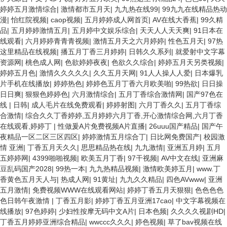
婷婷五月激情综合
|
激情都市五月天
|
九九热在线99
|
99九九在线精品热动
漫
|
怡红院视频
|
caop视频
|
五月婷婷成人网首页
|
AV在线大香蕉
|
99久精
品
|
五月婷婷激情五月
|
五月婷中文娱乐综合
|
天天人人天天爽
|
91日本在
线观看
|
六月婷婷青青青视频
|
激情五月天之六月婷婷
|
性色五月天
|
97热
这里精品在线视频
|
播五月丁香三月婷婷
|
日韩久久系列
|
就爱射中文字幕
资源网
|
桃色成人网
|
色欲婷婷夜夜
|
色欲久久综合
|
婷婷五月天另类视频
|
婷婷五月色
|
激情久久久久久
|
久久五月天网
|
91人人操人人爱
|
日本爆乳
片手机在线播放
|
婷婷热色
|
婷婷色五月丁香六月欧美啪
|
99热欲
|
日日操
日日爽
|
狠狠色婷婷色
|
六月激情综合
|
五月丁香综合激情网
|
国产97色在
线 | 日韩
|
成人毛片在线免费观看
|
婷婷射图
|
六月丁香久久
|
五月丁香综
合激情
|
综合久久丁香婷婷,五月婷婷六月丁香,开心激情综合网,六月丁香
在线观看,婷婷丁
|
性做爰A片免费视频A片直播
|
26uuu国产精品
|
国产午
夜精品一区二区三区四区
|
婷婷激情五月综合丁
|
日比网免费国产
|
校园激
情 亚洲
|
丁香五月天久久
|
思思精品热在线
|
九九激情
|
亚洲五月婷
|
五月
五婷婷网
|
4399啪啪视频
|
欧美五月丁香
|
97干视频
|
AV中文在线
|
亚洲麻
豆乱码国产2028
|
99热一本
|
九九热精品视频
|
激情欧美婷五月
|
www.丁
香黄色五月天人与
|
热成人网
|
91黄址
|
九九久久精品
|
四色AVwww
|
亚洲
五月激情
|
免费视频WWW在线观看网站
|
婷婷丁香五月天狠狠
|
色色色色
色日韩午夜激情
|
丁香五月影
|
婷婷丁香五月亚洲17cao
|
中文字幕视频在
线播放
|
97色婷婷
|
少妇性按摩无码中文A片
|
日本色频
|
久久久久视剧HD
|
丁香五月婷婷亚洲综合精品
|
wwccc久久久
|
婷色视频
|
草了bav视频在线