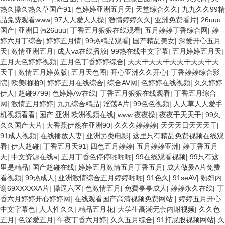
热久操久热久草国产91
|
色婷婷亚洲五月天
|
天堂综合久久
|
九九久久99精
品免费观看www
|
97人人爱人人操
|
激情婷婷久久
|
亚洲免费看片
|
26uuu
国产
|
亚洲日韩26uuu
|
丁香五月狠狠在线观看
|
五月婷婷丁香综合网
|
婷
婷六月丁综合
|
婷婷五月情
|
99热精品观看
|
国产精品美女
|
深爱开心五月
天
|
激情亚洲五月
|
成人va在线播放
|
99热在线中文字幕
|
五月婷婷五月天
|
五月天色婷婷视频
|
五月色丁香婷婷综合
|
天天干天天干天天干天天干天
天干
|
激情五月婷黄版
|
五月天色图
|
开心亚洲久久开心
|
丁香婷婷综合影
院
|
欧美啪啪9
|
婷婷五月在线综合
|
综合AV网
|
色婷婷在线视频
|
久久婷婷
伊人
|
超碰9799
|
色婷婷AV在线
|
丁香五月狠狠在线观看
|
丁香五月综合
网
|
激情五月婷婷
|
九九综合精品
|
淫荡A片
|
99色色视频
|
人人草人人爱手
机视频看看
|
国产.亚洲.欧洲视频在线
|
www.夜夜操
|
夜夜干天天干
|
99久
久久国产大片
|
大香蕉伊然在亚洲90
|
久久久婷婷婷
|
天天天日天天天干
|
91成人视频
|
在线播放人妻
|
亚洲另类电影
|
这里只有精品免费视频在线观
看
|
伊人超碰
|
丁香五月天91
|
四色五月婷婷
|
五月婷婷亚洲
|
婷丁香五月
天
|
中文资源在线a
|
五月丁香色停停啪啪啪
|
99在线观看视频
|
99只有这
里是精品
|
国产超碰在线
|
婷婷五月激情五月丁香五月
|
成人做爰A片免费
看视频
|
99热成人
|
亚洲激情综合五月婷婷啪啪
|
91色久
|
91seAV
|
熟妇内
谢69XXXXXA片
|
操逼六区
|
色激情五月
|
免費亭亭成人
|
婷婷永久在线
|
丁
香六月婷婷开心婷婷网
|
在线观看国产高清视频免费网站
|
婷婷五月开心
中文字幕色
|
人人性久久
|
精品五月花
|
大学生高潮无套内谢视频
|
久久色
五月
|
色深爱五月
|
午夜丁香六月婷
|
久久五月综合
|
91打屁股视频网站
|
久