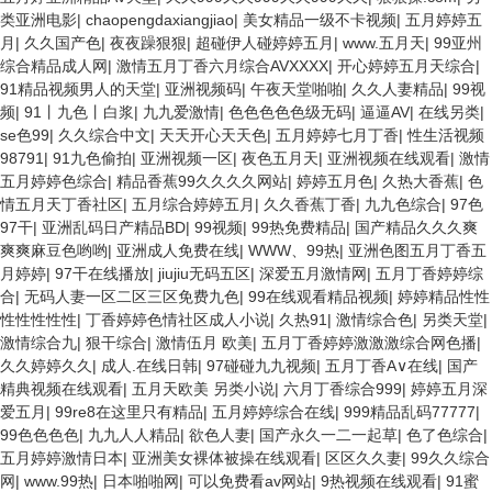
类亚洲电影
|
chaopengdaxiangjiao
|
美女精品一级不卡视频
|
五月婷婷五
月
|
久久国产色
|
夜夜躁狠狠
|
超碰伊人碰婷婷五月
|
www.五月天
|
99亚州
综合精品成人网
|
激情五月丁香六月综合AVXXXX
|
开心婷婷五月天综合
|
91精品视频男人的天堂
|
亚洲视频码
|
午夜天堂啪啪
|
久久人妻精品
|
99视
频
|
91丨九色丨白浆
|
九九爱激情
|
色色色色色级无码
|
逼逼AV
|
在线另类
|
se色99
|
久久综合中文
|
天天开心天天色
|
五月婷婷七月丁香
|
性生活视频
98791
|
91九色偷拍
|
亚洲视频一区
|
夜色五月天
|
亚洲视频在线观看
|
激情
五月婷婷色综合
|
精品香蕉99久久久久网站
|
婷婷五月色
|
久热大香蕉
|
色
情五月天丁香社区
|
五月综合婷婷五月
|
久久香蕉丁香
|
九九色综合
|
97色
97干
|
亚洲乱码日产精品BD
|
99视频
|
99热免费精品
|
国产精品久久久爽
爽爽麻豆色哟哟
|
亚洲成人免费在线
|
WWW、99热
|
亚洲色图五月丁香五
月婷婷
|
97干在线播放
|
jiujiu无码五区
|
深爱五月激情网
|
五月丁香婷婷综
合
|
无码人妻一区二区三区免费九色
|
99在线观看精品视频
|
婷婷精品性性
性性性性性
|
丁香婷婷色情社区成人小说
|
久热91
|
激情综合色
|
另类天堂
|
激情综合九
|
狠干综合
|
激情伍月 欧美
|
五月丁香婷婷激激激综合网色播
|
久久婷婷久久
|
成人.在线日韩
|
97碰碰九九视频
|
五月丁香A∨在线
|
国产
精典视频在线观看
|
五月天欧美 另类小说
|
六月丁香综合999
|
婷婷五月深
爱五月
|
99re8在这里只有精品
|
五月婷婷综合在线
|
999精品乱码77777
|
99色色色色
|
九九人人精品
|
欲色人妻
|
国产永久一二一起草
|
色了色综合
|
五月婷婷激情日本
|
亚洲美女裸体被操在线观看
|
区区久久妻
|
99久久综合
网
|
www.99热
|
日本啪啪网
|
可以免费看av网站
|
9热视频在线观看
|
91蜜