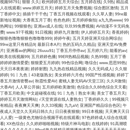
视频98791
|
狠狠 久久
|
欧州婷婷五月天综合
|
五月婷在线
|
久9热
|
精品成
人在线观看
|
www.婷婷五月天
|
婷婷五月天免费视频
|
综合图区激情
|
五月
丁香婷中文
|
插插干干干色
|
丁香五月视频在线观看
|
久久草人妻
|
99re最
新地址视频
|
大香蕉五月丁香
|
色色色婷
|
五月婷婷偷拍
|
a九九热www
|
99
热网址
|
99狠狠色
|
亚洲av成人在线
|
玖玖99免费视频
|
AV动漫不卡无码免
费
|
www.97干视频
|
91日视频
|
婷婷九月激情
|
伊人婷婷五月天
|
香蕉婷婷
|
狠狠色噜噜狠狠色噜噜噜999
|
婷婷午夜
|
五月天婷亚洲天综合网综合
|
99re这里只有精品9
|
最新日本A片
|
热的五码久久精品
|
亚洲天堂AV免费
片
|
亚洲看av的网站
|
26uuu91
|
丁香五月停停av
|
五月婷六月
|
能看的av
|
欧美在线视频99
|
五月婷婷色播
|
99ER热精品视频
|
久热99狠
|
五月丁香
婷婷婷激情爱爱
|
狠狠爱五月婷婷
|
99色综合网
|
噜综合
|
www.思思99热
|
天天日本夜夜谢
|
婷婷射图
|
九九热在线精品视频
|
久久无码成人
|
久久狠
婷婷
|
91丨九色丨43老版熟女
|
美女婷婷六月色
|
99国产性感视频
|
婷婷丁
香五月激情密臀av
|
秋霞性爱AV
|
蜜桃人妻无码AV天堂三区
|
久久R激情
|
大香AV
|
人人草公开操
|
五月婷婷欧美激情
|
色综合久久88色综合天天看
|
丁香五月欧美
|
中文超碰视在线
|
91丨九色丨熟女丰满
|
美女丁香五月天
|
婷婷五月天激情网站
|
√天堂资源在线人妻熟女
|
丁香婷婷久久
|
99视频只
有精品
|
夜夜爽天天爽
|
久久33视频
|
九九aV
|
亚洲国产精品综合色区
|
午
夜成人天堂久久无码日韩久久
|
日日夜夜狠狠
|
99日本视频
|
天天爽天天日
人人爱
|
一级黄色尤物综合视频手机在线观看
|
97色婷婷成人综合在线观
看
|
XX色综合
|
久久婷婷啪啪视频
|
特级片神马电影
|
在线婷婷
|
91高潮喷
水久久久久久久久
|
99re6热在线精品视频播放速度
|
天天天天天天天操
|