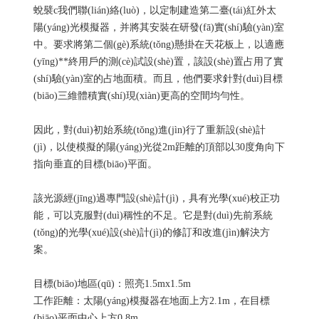
蛻襞c我們聯(lián)絡(luò)，以定制建造第二臺(tái)紅外太
陽(yáng)光模擬器，并將其安裝在研發(fā)實(shí)驗(yàn)室
中。要求將第二個(gè)系統(tǒng)懸掛在天花板上，以適應
(yīng)**終用戶的測(cè)試設(shè)置，該設(shè)置占用了實
(shí)驗(yàn)室的占地面積。而且，他們要求針對(duì)目標
(biāo)三維體積實(shí)現(xiàn)更高的空間均勻性。
因此，對(duì)初始系統(tǒng)進(jìn)行了重新設(shè)計
(jì)，以使模擬的陽(yáng)光從2m距離的頂部以30度角向下
指向垂直的目標(biāo)平面。
該光源經(jīng)過專門設(shè)計(jì)，具有光學(xué)校正功
能，可以克服對(duì)稱性的不足。它是對(duì)先前系統
(tǒng)的光學(xué)設(shè)計(jì)的修訂和改進(jìn)解決方
案。
目標(biāo)地區(qū)：照亮1.5mx1.5m
工作距離：太陽(yáng)模擬器在地面上方2.1m，在目標
(biāo)平面中心上方0.8m