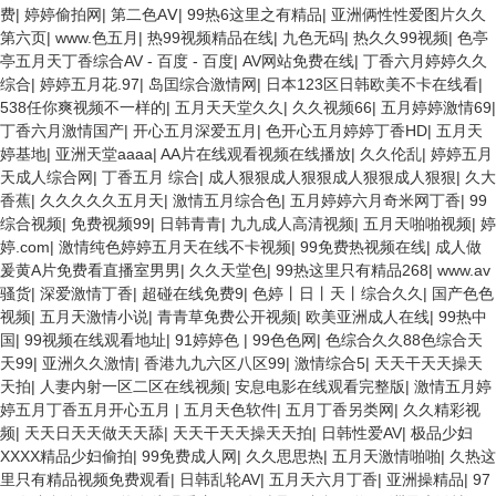
费
|
婷婷偷拍网
|
第二色AⅤ
|
99热6这里之有精品
|
亚洲俩性性爱图片久久
第六页
|
www.色五月
|
热99视频精品在线
|
九色无码
|
热久久99视频
|
色亭
亭五月天丁香综合AV - 百度 - 百度
|
AV网站免费在线
|
丁香六月婷婷久久
综合
|
婷婷五月花.97
|
岛囯综合激情网
|
日本123区日韩欧美不卡在线看
|
538任你爽视频不一样的
|
五月天天堂久久
|
久久视频66
|
五月婷婷激情69
|
丁香六月激情国产
|
开心五月深爱五月
|
色开心五月婷婷丁香HD
|
五月天
婷基地
|
亚洲天堂aaaa
|
AA片在线观看视频在线播放
|
久久伦乱
|
婷婷五月
天成人综合网
|
丁香五月 综合
|
成人狠狠成人狠狠成人狠狠成人狠狠
|
久大
香蕉
|
久久久久久五月天
|
激情五月综合色
|
五月婷婷六月奇米网丁香
|
99
综合视频
|
免费视频99
|
日韩青青
|
九九成人高清视频
|
五月天啪啪视频
|
婷
婷.com
|
激情纯色婷婷五月天在线不卡视频
|
99免费热视频在线
|
成人做
爰黄A片免费看直播室男男
|
久久天堂色
|
99热这里只有精品268
|
www.av
骚货
|
深爱激情丁香
|
超碰在线免费9
|
色婷丨日丨天丨综合久久
|
国产色色
视频
|
五月天激情小说
|
青青草免费公开视频
|
欧美亚洲成人在线
|
99热中
国
|
99视频在线观看地址
|
91婷婷色
|
99色色网
|
色综合久久88色综合天
天99
|
亚洲久久激情
|
香港九九六区八区99
|
激情综合5
|
天天干天天操天
天拍
|
人妻内射一区二区在线视频
|
安息电影在线观看完整版
|
激情五月婷
婷五月丁香五月开心五月
|
五月天色软件
|
五月丁香另类网
|
久久精彩视
频
|
天天日天天做天天舔
|
天天干天天操天天拍
|
日韩性爱AV
|
极品少妇
XXXX精品少妇偷拍
|
99免费成人网
|
久久思思热
|
五月天激情啪啪
|
久热这
里只有精品视频免费观看
|
日韩乱轮AV
|
五月天六月丁香
|
亚洲操精品
|
97