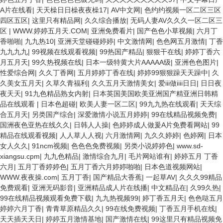
A片在线看
|
天天橾日日橾夜夜橾17
|
AV中文网
|
色约约视频一区二区三区
四区五区
|
这里只有精品网
|
久久综合播放
|
无码人妻AV久久久一区二区三
区
|
WWW.婷婷五月天.COM
|
亚洲免费看片
|
国产色色小草视频
|
六月丁
香啪啪
|
九九热10
|
亚洲天堂碰碰婷婷
|
中文激情网
|
色色网五月激情
|
丁香
九九九九
|
99视频在线观看视频
|
99热国产精品
|
狠狠干在线
|
婷婷丁香六
月五月天
|
99久热视频在线
|
日本一级特黄大片AAAAA级
|
亚洲色色图片
|
性爱综合网
|
久久丁香网
|
五月婷婷丁香在线
|
婷婷99狠狠躁天天躁中
|
久
久美女五月天
|
久草久青福利
|
久久五月天激情美女
|
爱iii做iiii日日
|
日日夜
夜天天
|
91九色精品熟女内射
|
日本英国美国欧美亚洲国产精亚洲日韩精
品在线观看
|
日本色超碰
|
欧美人妻一区二区
|
99九九热在线观看
|
天天综
合五月天
|
另类国产综合
|
深爱激情小说五月婷婷
|
99在线精品视频免费
|
国洲夜色亚热在线久久
|
日韩人人操
|
色婷婷成人做爰A片免费看网站
|
99
精品在线观看视频
|
人人草人人视
|
六月激情网
|
九久久婷婷
|
色婷网
|
日本
女人久久
|
91ncm视频
|
色色色免费视频
|
另类小说婷婷色
|
www.sd-
xiangsu.cpm
|
九九色精品
|
激情综合九月
|
毛片网站谁有
|
婷婷五月 丁香
六月
|
五月丁香婷婷色
|
五月丁香六月婷婷啪啪
|
日本色道视频网站
|
WWW.夜夜操.com
|
五月丁香
|
国产精品大香蕉
|
一起草AV
|
久久久99精品
免费观看
|
亚洲无码影音
|
亚洲精品成人片在线播
|
中文精品在
|
久99久热
|
99在线精品视频观看免费下载
|
九九热视频99
|
婷丁香五月天
|
色色哒五月
婷婷六月丁香
|
青青草原精品久久
|
99在线免费视频
|
丁香五月手机在线
|
天天插天天日
|
婷婷五月激情基地
|
国产激情在线
|
99这里只有精品视频免