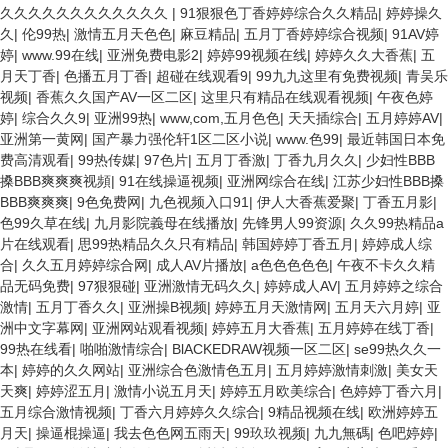
久久久久久久久久久久久久
|
91狠狠色丁香婷婷综合久久精品
|
婷婷操久
久
|
伦99热
|
激情五月天色色
|
麻豆精品
|
五月丁香婷婷综合视频
|
91AV婷
婷
|
www.99在线
|
亚洲免费电影2
|
婷婷99视频在线
|
婷婷久久大香蕉
|
五
月天丁香
|
色播五月丁香
|
超碰在线观看9
|
99九九这里有免费视频
|
青吴乐
视频
|
香蕉久久国产AV一区二区
|
这里只有精品在线观看视频
|
午夜色婷
婷
|
综合久久9
|
亚洲99热
|
www,com,五月色色
|
天天插综合
|
五月婷婷AV
|
亚洲第一黄网
|
国产暴力强伦轩1区二区小说
|
www.色99
|
最近韩国日本免
费高清观看
|
99热传媒
|
97色片
|
五月丁香激
|
丁香九月久久
|
少妇性BBB
搡BBB爽爽爽视頻
|
91在线操逼视频
|
亚洲网综合在线
|
江苏少妇性BBB搡
BBB爽爽爽
|
9色免费网
|
九色视频入口91
|
伊人大香蕉爱聚
|
丁香五月影
|
色99久草在线
|
九月影院義母在线播放
|
先锋男人99资源
|
久久99热精品a
片在线观看
|
思99热精品久久只有精品
|
韩国婷婷丁香五月
|
婷婷成人综
合
|
久久五月婷婷综合网
|
成人AV片播放
|
a色色色色色
|
午夜不卡久久精
品无码免费
|
97狠狠碰
|
亚洲激情无码久久
|
婷婷成人AV
|
五月婷婷之综合
激情
|
五月丁香久久
|
亚洲操B视频
|
婷婷五月天激情网
|
五月天六月婷
|
亚
洲中文字幕网
|
亚洲网站观看视频
|
婷婷五月大香蕉
|
五月婷婷在线丁香
|
99热在线看
|
啪啪激情综合
|
BlACKEDRAW视频一区二区
|
se99热久久一
本
|
婷婷的久久网站
|
亚洲综合色激情色五月
|
五月婷婷激情刺激
|
美女天
天爽
|
婷婷涩五月
|
激情小说五月天
|
婷婷五月欧美综合
|
色婷婷丁香六月
|
五月综合激情视频
|
丁香六月婷婷久久综合
|
9精品视频在线
|
欧洲婷婷五
月天
|
操逼棍操逼
|
我去色色网五雨天
|
99玖玖视频
|
九九無碼
|
色吧婷婷
|