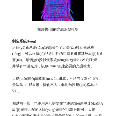
投影機(jī)的光線追蹤模型
制造系統(tǒng)
這個(gè)新系統(tǒng)結(jié)合了五臺(tái)投影儀系統
(tǒng)，可以根據(jù)**終用戶的功率要求將其升級(jí)到6
臺(tái)。每個(gè)投影儀系統(tǒng)均包含2 kW QTH燈，
并帶有**濾光片，以創(chuàng)建必要的光譜輸出。
目標(biāo)區(qū)域由1m x 1m組成，不均勻度為+/- 5％。
景深為+/- 15厘米，變化不大，非均勻性規(guī)格為+/-
5％。
和以前一樣，**終用戶只需要在**終結(jié)果中達(dá)到A
級(jí)光譜匹配的太陽(yáng)光譜的IR部分即可。太陽
(yáng)光譜的IR波長(zhǎng)部分從700-1100nm提供。**終