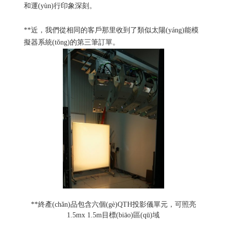
和運(yùn)行印象深刻。
**近，我們從相同的客戶那里收到了類似太陽(yáng)能模
擬器系統(tǒng)的第三筆訂單。
**終產(chǎn)品包含六個(gè)QTH投影儀單元，可照亮
1.5mx 1.5m目標(biāo)區(qū)域