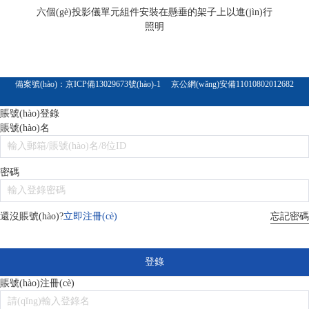
六個(gè)投影儀單元組件安裝在懸垂的架子上以進(jìn)行
照明
備案號(hào)：
京ICP備13029673號(hào)-1
京公網(wǎng)安備11010802012682
賬號(hào)登錄
賬號(hào)名
密碼
忘記密碼
還沒賬號(hào)?
立即注冊(cè)
登錄
賬號(hào)注冊(cè)