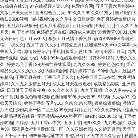
97操碰在线97
|
97在线视频人妻九色
|
色愛综合网
|
五月丁香六月婷婷中
文版
|
严洲天天插
|
亚洲综合五月天
|
99久久久99久久91熟女
|
国产肥白大
熟妇BBBB视频
|
啪啪视频99
|
久久草中文日韩欧美
|
色五月婷婷激情综合
网
|
五月婷婷狠狠干
|
色五月涩涩婷婷
|
五月天偷拍
|
99婷五月
|
伊人久久五
月天
|
色 丁香婷婷
|
色婷婷五月在线
|
超碰成人免费
|
99青青草99
|
91九色
无码日韩
|
色五月av伊人
|
狠狠五月激情丁香六月
|
荫道BBWBBB高潮潮
喷
|
一操久久
|
五月丁香 久久久
|
婷婷爱五月
|
亚洲精品V天堂中文字幕
|
大
香蕉人人网
|
激情婷婷综合
|
手机旧版看人妻1025
|
激情深爱五月天
|
九九
激情视频
|
极品 少妇 内射
|
99热在线观看精品
|
日韩不卡123
|
人妻久久久
久
|
婷婷九月丁香
|
99热99艹在线观看
|
九九久久99
|
婷婷色色欧美
|
国产
精品久久久久久久久久
|
内射综合网
|
四月婷婷丁香
|
99网
|
九九九这里只
有精品
|
丁香五月在线
|
丁香五月天久久
|
色婷婷五月天av在线
|
六月激情
婷婷
|
久久九九激情五月天
|
成人五月天在线观看
|
成功精品影院
|
亚洲精
级
|
日日做天天操夜夜爽
|
久久久久久人妻
|
九九干视频
|
久久人妻www
|
9
色91视频
|
狠狠色噜噜狠狠色噜噜噜999
|
天天色99
|
91视频人人做97
|
色
欲天天综合
|
婷婷丁香红五月91C
|
色宗合,宗合网
|
狠狠操狠狠操
|
激情五
月天色
|
少妇高潮一区二区三区99欧美
|
婷婷五月18永久免费网站
|
这里只
有精品视频在线看
|
无码激情AAAAA片-区区
|
site:hcxsz888.com
|
丁香婷
婷啪啪
|
久婷婷
|
五月丁香av中文
|
五夜丁香
|
碰97久久
|
九九热啪啪
|
欧美
色99
|
深夜男女福利刺激影院一区
|
久久亚洲婷婷
|
久久婷五月天
|
天天干
天天干天天干
|
99热最新地址在线
|
99热只有
|
天天在线久久综合
|
秋霞学