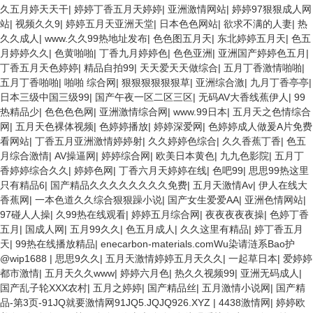
久五月婷天天干
|
婷婷丁香五月天婷婷
|
亚洲激情网站
|
婷婷97狠狠成人网
站
|
视频久久9
|
婷婷五月天亚洲天堂
|
日本色色网站
|
欲求不满的人妻
|
热
久久成人
|
www.久久99热地址发布
|
色色图五月天
|
东北婷婷五月天
|
色五
月婷婷久久
|
色黄啪啪
|
丁香九月婷婷色
|
色色亚洲
|
亚洲国产婷婷色五月
|
丁香五月天色婷婷
|
精品自拍99
|
天天爱天天做综合
|
五月丁香激情啪啪
|
五月丁香啪啪
|
啪啪 综合网
|
狠狠狠狠狠狠草
|
亚洲综合激
|
九月丁香亭亭
|
日本三级中国三级99
|
国产午夜一区二区三区
|
无码AV大香线蕉伊人
|
99
热精品少
|
色色色色网
|
亚洲激情综合网
|
www.99日本
|
五月天之色情综合
网
|
五月天色裸体视频
|
色婷婷播放
|
婷婷深爱网
|
色婷婷成人做爰A片免费
看网站
|
丁香五月亚洲激情婷婷射
|
久久婷婷色综合
|
久久香蕉丁香
|
色五
月综合激情
|
AV操逼网
|
婷婷综合网
|
欧美日本黄色
|
九九色影院
|
五月丁
香婷婷综合久久
|
婷婷色网
|
丁香六月天婷婷在线
|
色吧99
|
思思99热这里
只有精品6
|
国产精品久久久久久久久久免费
|
五月天激情Av
|
伊人在线大
香蕉网
|
一本色道久久综合狠狠躁小说
|
国产女生爱爱AA
|
亚洲色情网站
|
97碰人人操
|
久99热在线观看
|
婷婷五月综合网
|
夜夜夜夜夜操
|
色婷丁香
五月
|
国成人网
|
五月99久久
|
色五月成人
|
久久这里有精品
|
婷丁香五月
天
|
99热在线播放精品
|
enecarbon-materials.comWu染请涟系Bao护
@wip1688
|
思思9久久
|
五月天激情婷婷五月天久久
|
一起草日本
|
爱婷婷
都市激情
|
五月天久久www
|
婷婷六月色
|
热久久视频99
|
亚洲无码成人
|
国产乱子轮XXX农村
|
五月之婷婷
|
国产精品丝
|
五月激情小说网
|
国产精
品-第3页-91JQ就要激情网91JQ5.JQJQ926.XYZ
|
4438激情网
|
婷婷欧