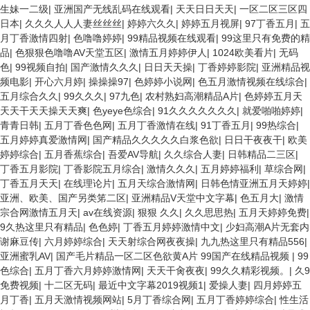
生妹一二级
|
亚洲国产无线乱码在线观看
|
天天日日天天
|
一区二区三区四
日本
|
久久久人人人妻丝丝丝
|
婷婷六久久
|
婷婷五月视屏
|
97丁香五月
|
五
月丁香激情四射
|
色噜噜婷婷
|
99精品视频在线观看
|
99这里只有免费的精
品
|
色狠狠色噜噜AV天堂五区
|
激情五月婷婷伊人
|
1024欧美看片
|
无码
色
|
99视频自拍
|
国产激情久久久
|
日日天天操
|
丁香婷婷影院
|
亚洲精品视
频电影
|
开心六月婷
|
操操操97
|
色婷婷小说网
|
色五月激情视频在线综合
|
五月综合久久
|
99久久久
|
97九色
|
农村熟妇高潮精品A片
|
色婷婷五月天
天天干天天操天天爽
|
色yeye色综合
|
91久久久久久久久
|
就爱啪啪婷婷
|
青青日韩
|
五月丁香色色网
|
五月丁香激情在线
|
91丁香五月
|
99热综合
|
五月婷婷真爱激情网
|
国产精品久久久久久白浆色欲
|
日日干夜夜干
|
欧美
婷婷综合
|
五月香蕉综合
|
吾爱AV导航
|
久久综合人妻
|
日韩精品二三区
|
丁香五月影院
|
丁香影院五月综合
|
激情久久久
|
五月婷婷福利
|
草综合网
|
丁香五月天天
|
在线理论片
|
五月天综合激情网
|
日韩色情亚洲五月天婷婷
|
亚洲、欧美、国产另类笫二区
|
亚洲精品V天堂中文字幕
|
色五月大
|
激情
宗合网激情五月天
|
av在线资源
|
狠狠 久久
|
久久思思热
|
五月天婷婷免费
|
9久热这里只有精品
|
色色婷
|
丁香五月婷婷激情中文
|
少妇高潮A片无套内
谢麻豆传
|
六月婷婷综合
|
天天射综合网夜夜操
|
九九热这里只有精品556
|
亚洲蜜乳AV
|
国产毛片精品一区二区色欲黄A片 99国产在线精品视频
|
99
色综合
|
五月丁香六月婷婷激情网
|
天天干肏夜夜
|
99久久精彩视频。
|
久9
免费视频
|
十二区无码
|
最近中文字幕2019视频1
|
爱操人妻
|
四月婷婷五
月丁香
|
五月天激情视频网站
|
5月丁香综合网
|
五月丁香婷婷综合
|
性生活