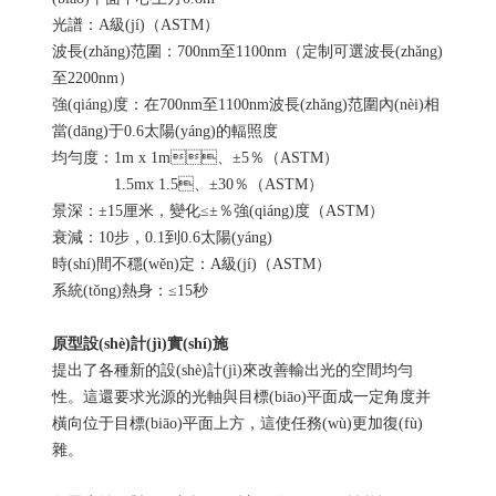
光譜：A級(jí)（ASTM）
波長(zhǎng)范圍：700nm至1100nm（定制可選波長(zhǎng)
至2200nm）
強(qiáng)度：在700nm至1100nm波長(zhǎng)范圍內(nèi)相
當(dāng)于0.6太陽(yáng)的輻照度
均勻度：1m x 1m、±5％（ASTM）
1.5mx 1.5、±30％（ASTM）
景深：±15厘米，變化≤±％強(qiáng)度（ASTM）
衰減：10步，0.1到0.6太陽(yáng)
時(shí)間不穩(wěn)定：A級(jí)（ASTM）
系統(tǒng)熱身：≤15秒
原型設(shè)計(jì)實(shí)施
提出了各種新的設(shè)計(jì)來改善輸出光的空間均勻
性。這還要求光源的光軸與目標(biāo)平面成一定角度并
橫向位于目標(biāo)平面上方，這使任務(wù)更加復(fù)
雜。