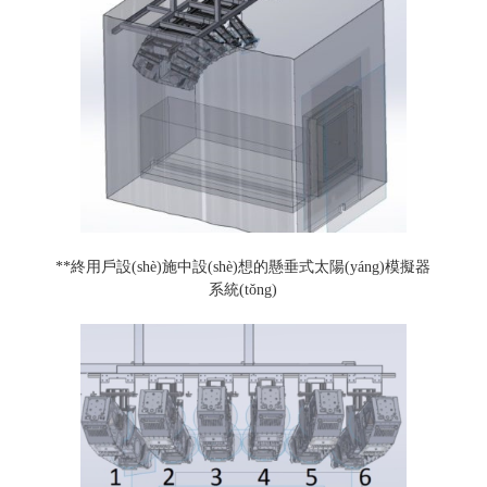
**終用戶設(shè)施中設(shè)想的懸垂式太陽(yáng)模擬器
系統(tǒng)