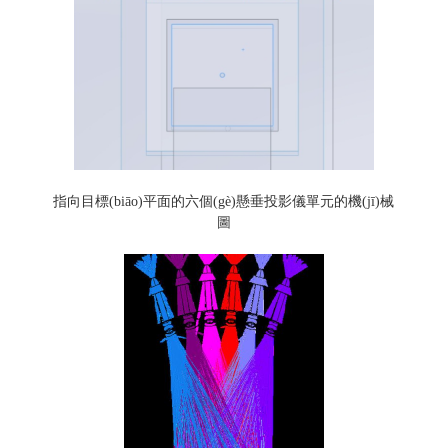
指向目標(biāo)平面的六個(gè)懸垂投影儀單元的機(jī)械
圖