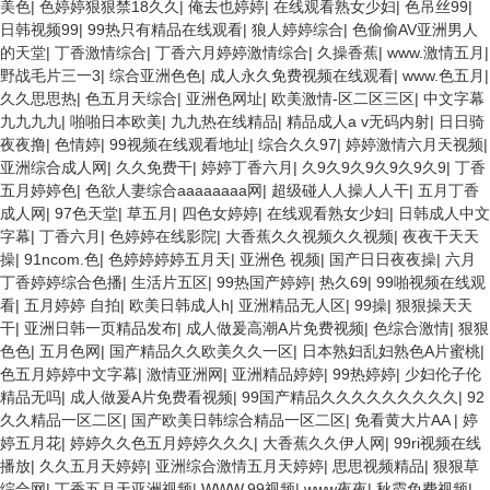
美色
|
色婷婷狠狠禁18久久
|
俺去也婷婷
|
在线观看熟女少妇
|
色吊丝99
|
日韩视频99
|
99热只有精品在线观看
|
狼人婷婷综合
|
色偷偷AV亚洲男人
的天堂
|
丁香激情综合
|
丁香六月婷婷激情综合
|
久操香蕉
|
www.激情五月
|
野战毛片三一3
|
综合亚洲色色
|
成人永久免费视频在线观看
|
www.色五月
|
久久思思热
|
色五月天综合
|
亚洲色网址
|
欧美激情-区二区三区
|
中文字幕
九九九九
|
啪啪日本欧美
|
九九热在线精品
|
精品成人a v无码内射
|
日日骑
夜夜撸
|
色情婷
|
99视频在线观看地址
|
综合久久97
|
婷婷激情六月天视频
|
亚洲综合成人网
|
久久免费干
|
婷婷丁香六月
|
久9久9久9久9久9久9
|
丁香
五月婷婷色
|
色欲人妻综合aaaaaaaa网
|
超级碰人人操人人干
|
五月丁香
成人网
|
97色天堂
|
草五月
|
四色女婷婷
|
在线观看熟女少妇
|
日韩成人中文
字幕
|
丁香六月
|
色婷婷在线影院
|
大香蕉久久视频久久视频
|
夜夜干天天
操
|
91ncom.色
|
色婷婷婷婷五月天
|
亚洲色 视频
|
国产日日夜夜操
|
六月
丁香婷婷综合色播
|
生活片五区
|
99热国产婷婷
|
热久69
|
99啪视频在线观
看
|
五月婷婷 自拍
|
欧美日韩成人h
|
亚洲精品无人区
|
99操
|
狠狠操天天
干
|
亚洲日韩一页精品发布
|
成人做爰高潮A片免费视频
|
色综合激情
|
狠狠
色色
|
五月色网
|
国产精品久久欧美久久一区
|
日本熟妇乱妇熟色A片蜜桃
|
色五月婷婷中文字幕
|
激情亚洲网
|
亚洲精品婷婷
|
99热婷婷
|
少妇伦子伦
精品无吗
|
成人做爰A片免费看视频
|
99国产精品久久久久久久久久久
|
92
久久精品一区二区
|
国产欧美日韩综合精品一区二区
|
免看黄大片AA
|
婷
婷五月花
|
婷婷久久色五月婷婷久久久
|
大香蕉久久伊人网
|
99ri视频在线
播放
|
久久五月天婷婷
|
亚洲综合激情五月天婷婷
|
思思视频精品
|
狠狠草
综合网
|
丁香五月天亚洲视频
|
WWW.99视频
|
www夜夜
|
秋霞免费视频
|