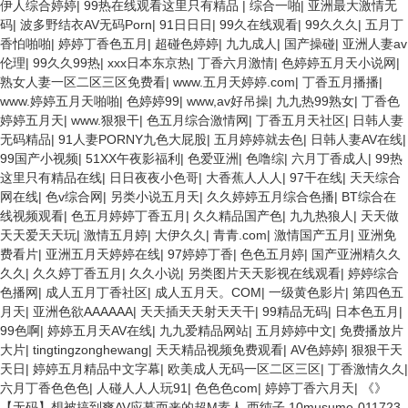
伊人综合婷婷
|
99热在线观看这里只有精品
|
综合一啪
|
亚洲最大激情无
码
|
波多野结衣AV无码Porn
|
91日日日
|
99久在线观看
|
99久久久
|
五月丁
香怕啪啪
|
婷婷丁香色五月
|
超碰色婷婷
|
九九成人
|
国产操碰
|
亚洲人妻av
伦理
|
99久久99热
|
xxx日本东京热
|
丁香六月激情
|
色婷婷五月天小说网
|
熟女人妻一区二区三区免费看
|
www.五月天婷婷.com
|
丁香五月播播
|
www.婷婷五月天啪啪
|
色婷婷99
|
www,av好吊操
|
九九热99熟女
|
丁香色
婷婷五月天
|
www.狠狠干
|
色五月综合激情网
|
丁香五月天社区
|
日韩人妻
无码精品
|
91人妻PORNY九色大屁股
|
五月婷婷就去色
|
日韩人妻AV在线
|
99国产小视频
|
51XX午夜影福利
|
色爱亚洲
|
色噜综
|
六月丁香成人
|
99热
这里只有精品在线
|
日日夜夜小色哥
|
大香蕉人人人
|
97干在线
|
天天综合
网在线
|
色v综合网
|
另类小说五月天
|
久久婷婷五月综合色播
|
BT综合在
线视频观看
|
色五月婷婷丁香五月
|
久久精品国产色
|
九九热狼人
|
天天做
天天爱天天玩
|
激情五月婷
|
大伊久久
|
青青.com
|
激情国产五月
|
亚洲免
费看片
|
亚洲五月天婷婷在线
|
97婷婷丁香
|
色色五月婷
|
国产亚洲精久久
久久
|
久久婷丁香五月
|
久久小说
|
另类图片天天影视在线观看
|
婷婷综合
色播网
|
成人五月丁香社区
|
成人五月天。COM
|
一级黄色影片
|
第四色五
月天
|
亚洲色欲AAAAAA
|
天天插天天射天天干
|
99精品无码
|
日本色五月
|
99色啊
|
婷婷五月天AV在线
|
九九爱精品网站
|
五月婷婷中文
|
免费播放片
大片
|
tingtingzonghewang
|
天天精品视频免费观看
|
AV色婷婷
|
狠狠干天
天日
|
婷婷五月精品中文字幕
|
欧美成人无码一区二区三区
|
丁香激情久久
|
六月丁香色色色
|
人碰人人人玩91
|
色色色com
|
婷婷丁香六月天
|
《》
【无码】想被搞到爽AV应募而来的超M素人 西纯子 10musume-011723-