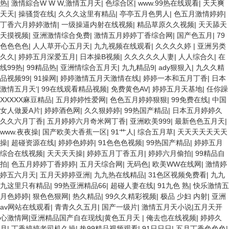
热
|
激情綜合W W W,激情五月天
|
色综合区
|
www.99热在线观看
|
天天爽
天天
|
操骚货在线
|
久久久这里有精品
|
亭亭五月色男人
|
色五月激情婷婷
|
丁香六月婷婷激情
|
一级操逼内射在线视频
|
精品草原久久视频
|
天天舔天
天摸视频
|
亚洲激情综合免费
|
激情五月婷婷丁香综合网
|
国产色五月
|
79
色色色色
|
人人草开心五月天
|
九九视频在线观看
|
久久久久婷
|
亚洲另类
久久
|
婷婷五月深爱五月
|
日本操B视频
|
久久久久久人妻
|
人人综合久
|
在
线99热
|
99精品热
|
亚洲情综合五月天
|
九九精品9
|
ady狠狠入
|
九久久精
品视频99
|
91操网
|
婷婷激情五月天激情在线
|
婷婷一本和五月丁香
|
日本
激情五月天‘
|
99在线观看精品视频
|
免费黄色AV
|
婷婷五月天基地
|
任你躁
XXXXX麻豆精品
|
五月婷婷性爱网
|
色色五月婷婷狠狠
|
99免费在线
|
中国
女人做爰A片
|
婷婷酒色网
|
久久狠婷婷
|
99热国产精品
|
日本五月婷婷久
久久六月丁香
|
五月婷婷六月奇米网丁香
|
亚洲欧美999
|
最新色色五月天
|
www.夜夜操
|
国产欧美大香蕉一区
|
91艹人
|
综合五月草
|
天天天天天天天
操
|
超碰资源在线
|
婷婷色婷婷
|
91色色色视频
|
99热国产精品
|
婷婷五月
综合在线视频
|
天天天天操
|
婷婷五月丁香五月
|
婷婷六月偷拍
|
99精品自
拍
|
色五月婷婷丁香婷婷
|
五月天综合网
|
无码色
|
欧美WW在线网
|
激情婷
婷五六月天
|
五月天婷婷亚洲
|
九九热在线精品
|
31色区视频免费看
|
九九
九这里只有精品
|
99热亚洲精品66
|
超碰人妻在线
|
91九色 熟
|
快乐激情五
月色婷婷
|
狠色色狠网
|
热久精品
|
99久久精彩视频
|
极品 少妇 内射
|
亚洲
av网站在线观看
|
青青久久五月
|
国产一级片
|
激情五月天小说|五月天开
心激情网|亚洲精品国产自在现线|黄色五月天
|
俺去也在线视频
|
婷婷久
月
|
丁香婷婷老司机久操
|
热99精品视频观看
|
91日日日
|
五月丁香色色色
|