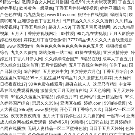
9精品一区
|
激情综合女人网五月播播
|
性色99
|
天天肏屄夜夜爽
|
丁香五月
婷婷手机
|
欧美黄色一级录像
|
丁香五月婷婷动漫视频
|
婷婷亚洲综合
|
国
产色色在线
|
九九热黄色
|
www.91av.com
|
很很干在线视频
|
综激情网
|
欧
美啪啪9
|
亚洲综合色丁香五月天
|
日产精品久久久久久久蜜臀
|
久久精品
性爱视频,
|
丁香五月综合
|
超碰人人99
|
丁香五月宝贝激情网
|
99九九精品
视频
|
五月天丁香婷婷视频网址
|
99性爱
|
99九九在线视频
|
五月天影院婷
婷在线观看
|
婷婷五月丁香综合激情
|
7777精品伊人久久久大香线蕉最新
版
|
www.深爱激情
|
色色色色色色色色色色色色色五月天
|
狠狠操狠狠干
综合
|
九九久久偷拍
|
网站免费一站二站
|
91操在线视频
|
亚洲激情婷婷
|
婷
婷五月丁香六月伊人网
|
久久婷婷综合国产
|
9精品在线
|
成年人丁香五月
|
天久综合91综合首页
|
五月情四婷婷
|
五月丁香综合色婷婷
|
任你干aa
|
国
产日韩欧美
|
综合网啪
|
五月婷婷中文
|
美女婷婷六月色
|
丁香五月综合
|
久
热这里只有精品99re,久热这里只有精品7
|
久久激情五月婷婷
|
天天橾日
日橾夜夜橾17
|
99色免费在线观看
|
超碰在线人人
|
这里只有精9
|
中文字
幕在线免费观看视频
|
激情美女五月天激情在线
|
天天色综网
|
五月天婷婷
青青
|
99热久久这里只有精品
|
婷婷五月草
|
色网站9
|
亚洲精品激情
|
99久
久婷婷国产综合
|
思思久久99热
|
亚洲区在线
|
婷婷.com
|
99啪啪视频
|
依
人大香蕉
|
99re熱
|
www.狠狠操
|
开心五月丁香综合久久
|
日韩AV一区二区
三区
|
夜夜夜夜夜骑撸
|
五月天丁香婷婷社区
|
九九自拍网
|
一起草av
|
亚洲
成人综合网在线免费观看
|
婷婷播5月
|
99噜噜
|
91日韩在线
|
五月婷婷综
合网在线播放
|
无码人妻精品一区二区蜜桃色欲
|
日日干五月天婷婷
|
色婷
婷色五月丁香
|
色色色色色级无码
|
久久久久久久久久久97
|
中文字幕日产