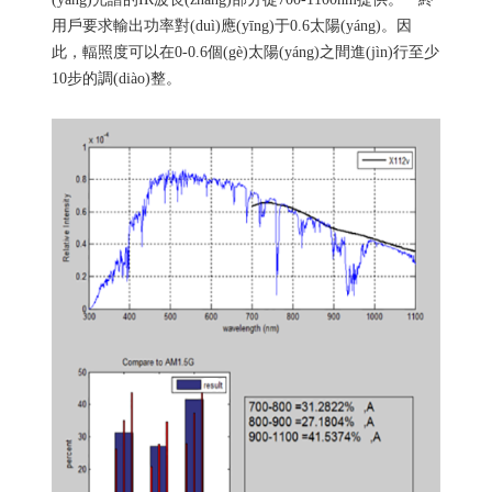
用戶要求輸出功率對(duì)應(yīng)于0.6太陽(yáng)。因
此，輻照度可以在0-0.6個(gè)太陽(yáng)之間進(jìn)行至少
10步的調(diào)整。