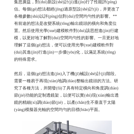
集思廣益，對(duì)新設(shè)計(jì)進(jìn)行了性能評(píng)
估。每個(gè)想法都經(jīng)過原型設(shè)計(jì)，并更改了
各種參數(shù)以評(píng)估對(duì)空間均勻性的影響。**
有前途的想法是改變系統(tǒng)輸出鏡頭的橫向和角度位
置。然后使用光學(xué)建模軟件對(duì)該思想進(jìn)行建
模，以更好地了解對(duì)空間均勻性的影響。一旦更好地
理解了這個(gè)想法，便可以使用光學(xué)建模軟件對
(duì)其進(jìn)行進(jìn)一步優(yōu)化，以滿足系統(tǒng)
的特殊需求。
然后，這個(gè)想法進(jìn)入了機(jī)械設(shè)計(jì)階段。
需要一種易于再現(xiàn)地調(diào)整輸出鏡頭的方法。研
究了各種方法，并開發(fā)了具有特定橫向和角度調(diào)
節(jié)功能的定制透鏡架，以便可以實(shí)現(xiàn)輸出透
鏡的精細(xì)調(diào)節(jié)，以產(chǎn)生不垂直于太陽
(yáng)模擬器光軸的空間均勻的目標(biāo)平面。