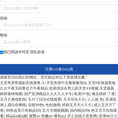
密碼
郵箱
我已閱讀并同意
隱私政策
注冊(cè)會(huì)員
感谢您访问我们的网站，您可能还对以下资源感兴趣：
天堂草原电视剧在线观看,А√天堂资源中文最新版地址,天堂8在线最新版,
久久午夜无码鲁丝片午夜精品,色琪琪综合男人的天堂AⅤ视频,天堂最新
婷婷激情视频
|
国产亚洲精品久久久久久牛牛
|
欧美97色
|
俺去婷婷 丁香
|
五月天激情影院
|
五月丁综合在线观看
|
天天综合久久
|
人人操 色
|
亚洲亚
洲人成综合网络
|
在线99热
|
色色激情
|
婷婷五月天久久久
|
成人五月天丁
香
|
99热这里只有精品50
|
五月天啪啪视频
|
国内精品99
|
色五月天在线观
看
|
精a品a视a频
|
蜜臀av 粉嫩av 懂色av
|
伊人在线大香蕉网
|
亚洲AV久久