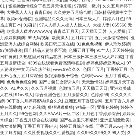
01
|
狠狠撸激情综合丁香五月天俺来啦
|
97影院一级片
|
久久五月婷婷丁
香
|
大香蕉人人人
|
青青日韩
|
久久婷婷五月综合啪
|
日韩精品视频中文字
幕
|
欧类av怡春院
|
亚洲精品久久久无码
|
日本三级大片
|
婷婷六月色
|
99
热主页日本
|
91碰超
|
97人人操人人操人人操人人
|
大操人妻
|
665566 无
码
|
欧美成人猛片AAAAAAA
|
青青草五月天
|
天天插天天射
|
人人爱操
|
五
月婷婷爽爽爽
|
99无码视频
|
欧美操人
|
五月婷丁香
|
五月天激情综合网
|
亚
洲亚洲人成综合网络
|
欧美日韩二区在线
|
91色色色视频
|
伊人玖玖婷婷
|
97资源碰碰
|
国产精品人妻欲求不满
|
色墦五月丁香
|
91艹人
|
天天婷婷操
|
日韩黄黄
|
久热这里只有精品在线
|
日本三级日本三级三级人妇四虎
|
丁香
五月激情棕合
|
4399在线观看免费高清电视剧
|
婷婷色婷婷亚洲成人
|
97
人妻碰碰中文无码久热丝袜
|
www.99久久久
|
色国产五月
|
丁香婷五月
|
色
五开心五月五月深深爱
|
狠狠操狠狠干综合
|
色哟哟www
|
五月丁香成人
网
|
色色色色综合网
|
国产古装妇女野外A片
|
天天激情站
|
婷婷五月天丁香
久久
|
A1片久久
|
久久五月视频
|
色激情五月
|
天天插天天日
|
亚洲欧美成
人在线
|
91av成人
|
综合亚洲色色
|
五月激情久久
|
色婷婷99
|
久久久久久
婷
|
96丁香六月婷婷蜜桃综合久久
|
亚洲五月丁香综合网
|
五月丁香六月婷
婷在线播放
|
97九色视频
|
狠狠狠狠狠狠
|
9精品一区
|
亚州色婷婷
|
婷婷色
五月久久
|
99色色网
|
久久AAAA片一区二区
|
五月色丁香婷婷综合
|
婷婷天
堂综合
|
丁香五月综合在线视频
|
国产在这里只有精品
|
亚洲正能量欧美
|
熟女激情网
|
丁香五月丁香伊人
|
婷婷五月综合在线
|
丁香五月www
|
他改
变了拜占庭
|
久久性爱视频久久性爱视频
|
久久99久久99久久99人受
|
久