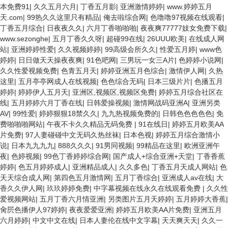
本免费91
|
久久五月六月
|
丁香五月影
|
亚洲激情婷婷
|
www.婷婷五月
天.com
|
99热久久这里只有精品
|
俺去啦综合网
|
色噜噜97视频在线观看
|
丁香五月综合
|
日夜夜久久
|
六月丁香啪啪啪
|
夜夜爽77777妓女免费下载
|
www.sezonghe
|
五月丁香久久呀
|
超碰99在线
|
26UUU欧美
|
在线成人网
站
|
亚洲婷婷性爱
|
久久视频婷婷
|
99高级会所久久
|
性爱五月婷
|
www色
婷婷
|
日日做天天操夜夜爽
|
91色吧网
|
三男玩一女三A片
|
色婷婷小说网
|
久久性爱视频免费
|
色青五月天
|
婷婷亚洲五月色综合
|
激情伊人网
|
久热
这里
|
五月亭亭网成人在线视频
|
色色综合无码
|
日本三级片片
|
色播五月
婷婷
|
婷婷伊人五月天
|
亚洲区,视频区,视频区免费
|
婷婷五月综合社区在
线
|
五月婷婷六月丁香在线
|
日韩爱操视频
|
激情网战码亚洲A
|
亚洲另类
AV
|
99性爱
|
婷婷狠狠18禁久久
|
九九热视频免费的
|
日韩色色色色色
|
免
费啪啪啪网站
|
午夜不卡久久精品无码免费
|
91在线日
|
婷婷五月欧美AA
片免费
|
97人妻碰碰中文无码久热丝袜
|
日本色视
|
婷婷五月综合激情小
说
|
日本九九九九
|
888久久久
|
91男同视频
|
99精品在这里
|
欧洲亚洲午
夜
|
色婷视频
|
99色丁香婷婷综合网
|
国产成人+综合亚洲+天堂
|
丁香香蕉
婷婷
|
色五月婷婷成人
|
亚洲精品成人
|
久久多色
|
丁香五月天成人网站
|
色
天天综合成人网
|
第四色五月激情网
|
五月丁香综合
|
亚洲成人av在线
|
大
香久久伊人网
|
玖玖婷婷免费
|
中字幕视频在线永久在线观看免费
|
久久性
爱视频网站
|
五月丁香六月情亚洲
|
另类图片五月天婷婷
|
五月婷婷大香蕉
|
肏屄色播伊人97婷婷
|
夜夜爱爱亚洲
|
婷婷五月欧美AA片免费
|
亚洲五月
六月婷婷
|
中文中文在线
|
日本人妻伦在线中文字幕
|
天天爽天天
|
久久一