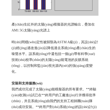
產(chǎn)生紅外的太陽(yáng)模擬器的光譜輸出，疊加在
AM1.5G太陽(yáng)光譜上
時(shí)間穩(wěn)定性被歸類為ASTM A級(jí)，其設(shè)計
(jì)經(jīng)過改進(jìn)以降低過去系統(tǒng)產(chǎn)生的
噪聲水平。該系統(tǒng)中還包括一個(gè)帶有科學(xué)
技術(shù)校準(zhǔn)的太陽(yáng)能電池的反饋系統
(tǒng)，以控制和監(jiān)視光源內(nèi)的強(qiáng)度變
化。
安裝和支持服務(wù)
我們成功完成了太陽(yáng)能模擬器的所有要求。**終驗
(yàn)收測(cè)試已在**終用戶的工廠進(jìn)行并獲得批準
(zhǔn)，并且系統(tǒng)由我們的支持工程師團(tuán)隊
(duì)成功安裝。**終用戶對(duì)系統(tǒng)的設(shè)計(jì)