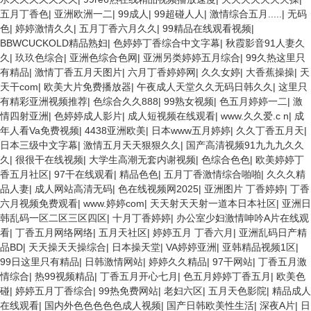
五月丁香色
|
亚洲欧洲一二
|
99成人
|
99超碰人人
|
激情综合五月.....
|
无码
色
|
婷婷激情久久
|
五月丁香六月久久
|
99精品在线观看视频
|
BBWCUCKOLD精品熟妇
|
色婷婷丁香综合中文字幕
|
秋霞影音91人妻久
久
|
玖玖色综合
|
亚洲色综合色网
|
亚洲另类婷婷五月综合
|
99久热这里只
有精品
|
激情丁香五月天图片
|
六月丁香婷婷网
|
久久女婷
|
大香蕉操操
|
天
天干com
|
欧美大片免费播放器
|
午夜成人天堂久久无码日韩久久
|
这里只
有精彩亚洲视频推荐
|
色综合久久888
|
99熟女视频
|
色五月婷婷一二
|
激
情四射亚洲
|
色婷婷成人影片
|
成人短视频在线观看
|
www.久久爱.c n
|
成
年人看Va免费视频
|
4438亚洲欧美
|
日本www五月婷婷
|
久久丁香五月天
|
日本三级中文字幕
|
激情五月天天狠狠久久
|
国产高清视频91九九九久久
久
|
很很干在线视频
|
大学生高潮无套内谢视频
|
色综合色色
|
欧美婷婷丁
香五月社区
|
97干在线观看
|
精品色色
|
五月丁香激情综合啪啪
|
久久久精
品人妻
|
成人网站高清无码
|
色在线视频网2025
|
亚洲图片 丁香婷婷
|
丁香
六月视频免费观看
|
www.婷婷com
|
天天射天天射一道本日本社区
|
亚洲日
韩乱码一区二区三区四区
|
十月丁香婷婷
|
办公室少妇激情呻吟A片在线观
看
|
丁香五月网络网络
|
五月天社区
|
婷婷五月 丁香六月
|
亚洲乱码日产精
品BD
|
天天操天天操综合
|
日本操天堂
|
VA婷婷亚洲
|
亚韩精品视频1区
|
99日这里只有精品
|
日韩激情网站
|
婷婷久久精品
|
97干网站
|
丁香五月激
情综合
|
热99视频精品
|
丁香五月开心七月
|
色五月婷婷丁香五月
|
欧美色
碰
|
婷婷五月丁香综合
|
99热免费网站
|
老妇六区
|
五月天色影院
|
精品成人
在线观看
|
国内外色色色色色成人视频
|
国产日韩欧美性生活
|
深夜A片
|
日