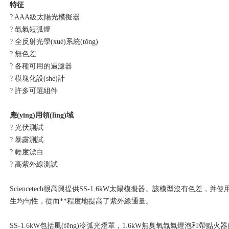
特征
? AAA級太陽光模擬器
? 氙氣短弧燈
? 全反射光學(xué)系統(tǒng)
? 無色差
? 各種可用的過濾器
? 模塊化設(shè)計
? 許多可選組件
應(yīng)用領(lǐng)域
? 光伏測試
? 暴露測試
? 輕度漂白
? 高紫外線測試
Sciencetech很高興提供SS-1.6kW太陽模擬器。該模型沒有色差，并使用
生均勻性，從而**程度地提高了紫外線通量。
SS-1.6kW包括風(fēng)冷弧光燈罩，1.6kW無臭氧氙氣燈泡和帶點火器的可調