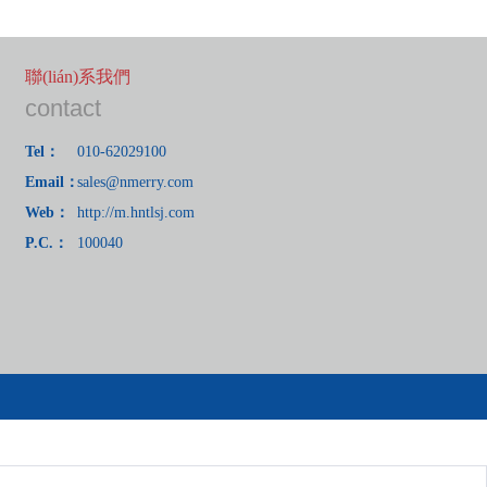
聯(lián)系我們
contact
Tel：
010-62029100
Email：
sales@nmerry.com
Web：
http://m.hntlsj.com
P.C.：
100040