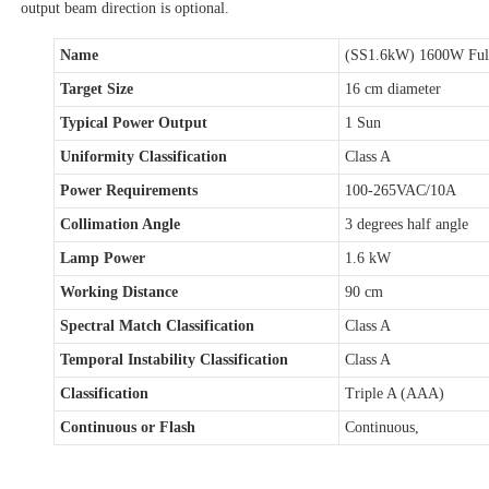
output beam direction is optional.
Name
(SS1.6kW) 1600W Fully
Target Size
16 cm diameter
Typical Power Output
1 Sun
Uniformity Classification
Class A
Power Requirements
100-265VAC/10A
Collimation Angle
3 degrees half angle
Lamp Power
1.6 kW
Working Distance
90 cm
Spectral Match Classification
Class A
Temporal Instability Classification
Class A
Classification
Triple A (AAA)
Continuous or Flash
Continuous,