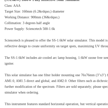
Class: AAA
Target Size: 160mm (6.2&rdquo;) diameter
Working Distance: 900mm (36&rdquo;)
Collimation: 3 degrees half angle
Power Supply: Sciencetech 500-1.6k
Sciencetech is pleased to offer the SS-1.6kW solar simulator. This model is 
reflective design to create uniformity on target spots, maximizing UV thro
The SS-1.6kW includes air-cooled arc lamp housing, 1.6kW ozone free xen
igniter.
This solar simulator has one filter holder mounting one 76x76mm (3"x3") fi
AM1.0, AM1.5 direct and global, and AM2.0. Other filters such as dichroic fi
further modification of the spectrum. Filters are sold separately; please spec
simulator when ordering.
This instrument features standard horizontal operation, but vertical operati