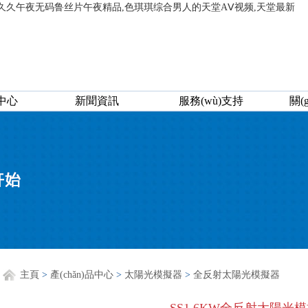
,久久午夜无码鲁丝片午夜精品,色琪琪综合男人的天堂AⅤ视频,天堂最新
品中心
新聞資訊
服務(wù)支持
關(
主頁
>
產(chǎn)品中心
>
太陽光模擬器
>
全反射太陽光模擬器