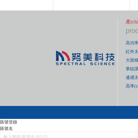
產(c
pro
高功
紅外
大面積
掌紋
遙感
高準(
賬號登錄
賬號名