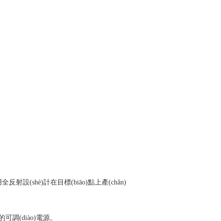
全反射設(shè)計在目標(biāo)點上產(chǎn)
(diào)電源。