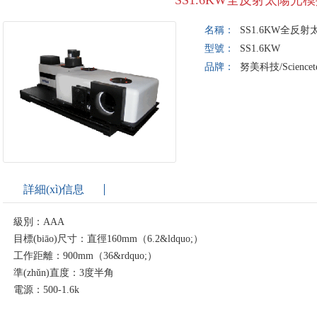
SS1.6KW全反射太陽光
名稱：
SS1.6KW全反
型號：
SS1.6KW
品牌：
努美科技/Sciencet
詳細(xì)信息
級別：AAA
目標(biāo)尺寸：直徑160mm（6.2&ldquo;）
工作距離：900mm（36&rdquo;）
準(zhǔn)直度：3度半角
電源：500-1.6k