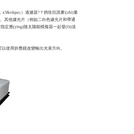
3&rdquo;）過濾器?？捎玫目諝赓|(zhì)量
2.0。其他濾光片（例如二向色濾光片和帶通
指定應(yīng)隨太陽能模擬器一起發(fā)送
。可以使用折疊鏡改變輸出光束方向。