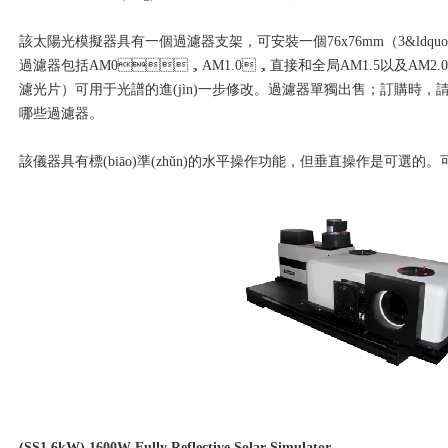
該太陽光模擬器具有一個過濾器支架，可安裝一個76x76mm（3&ldquo; x
過濾器包括AM0，AM1.0，直接和全局AM1.5以及AM
濾光片）可用于光譜的進(jìn)一步修改。過濾器單獨出售；訂購時，請
哪些過濾器。
該儀器具有標(biāo)準(zhǔn)的水平操作功能，但垂直操作是可選的
(SS1.6kW) 1600W Fully Reflective Solar Simulator