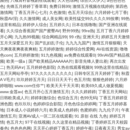
频热
|
八戒青柠影视剧在线观看
|
天天色综网
|
综合久久伊人
|
a色色色色
色
|
先锋五月婷婷丁香草草
|
免费日韩99
|
激情五月视频在线婷婷
|
第四色
激情网
|
丁香五月开心七月
|
久色激情
|
色五月天综合
|
六月婷婷七月丁香
|
秋霞AV淫
|
久久激情网
|
成人美女网
|
欧美性猛交99久久久久99按摩
|
99热
这里有精品
|
婷婷伊人综合
|
五月婷久久
|
日本在线噜噜
|
国产亚洲在线观
看
|
久久综合香蕉国产国产蜜臀AV
|
野外99热
|
99re熱
|
五月丁香六月婷婷
开心网
|
九九热99视频
|
综合网精品99
|
99 r热
|
亚洲天天
|
婷婷五月天激情
五月天深爱五月天
|
国产乱妇乱子伦
|
九九九九国产
|
激情五月狠狠喔
|
天
天爽夜夜爽夜夜爽精
|
五月婷婷激情
|
婷婷综合性爱网
|
AV在线资源
|
噜噜
色com
|
五月婷婷激情
|
91九色视频
|
av免费在线观看0
|
99riAV国产精品视
频
|
欧美一级a
|
国产欧美精品AAAAAA片
|
影音先锋人妻出差
|
再次出发
二
|
热无码A∨
|
五月婷婷色影院
|
久热在线观看视频9
|
99热这里在线精品
|
五月天网站亭亭
|
97久久久久久久久久久
|
日韩专区五月天婷婷丁香
|
秋霞
A V毛片
|
玖玖婷婷五月天
|
日日日天天干
|
色五月情
|
狠狠色婷婷
|
六月婷
婷啪啪
|
www.com任你艹
|
欧美天天干天天草
|
欧美69久成人做爰视频
|
www.金莲av
|
色五月开心五月激情五月
|
久久久婷婷婷
|
丁香五月天网站
|
日韩欧美成人片
|
婷婷刺激综合
|
色综合五月
|
色99无码
|
丁香五月婷婷亚
洲色图
|
色玖玖玖
|
色婷婷综合影院
|
月色色综合婷婷网
|
丁香五月婷婷基
地
|
日本成人小说婷婷六月
|
欧美成人色婷婷
|
色蜜婷婷
|
九九伦子片
|
午夜
激情五月
|
亚洲AV成人一区二区在线观看
|
91 原创 在线 九色
|
婷婷五月
情
|
色五月大
|
97干在线视频
|
久久这里在精品视频
|
丁香婷婷五月天校园
春色
|
色色色色网
|
天天开心婷婷丁香五月
|
婷婷午夜
|
日夜夜天天
|
男女av