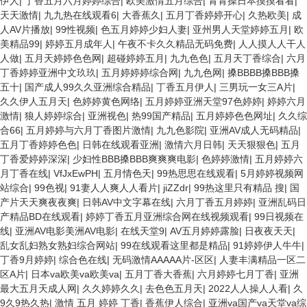
伊人
|
丁香五月六月婷婷综合
|
欧美激情五月综合
|
青青操日本摸摸看看
|
天天激情
|
九九热在线观看6
|
大香蕉久
|
五月丁香婷婷开心
|
久热欧美
|
成
人AV片播放
|
99性视频
|
色五月婷婷少妇人妻
|
亚州男人天堂婷婷五月
|
欧
美精品99
|
婷婷五月成年人
|
午夜不卡久久精品无码免费
|
人人摸人人干人
人做
|
五月天婷婷色色网
|
超碰婷婷五月
|
九九色色
|
五月天丁香综合
|
六月
丁香婷婷亚洲中文玖玖
|
五月婷婷婷综合网
|
九九色网
|
搡BBBB搡BBB搡
五十
|
国产成人99久久亚洲综合精品
|
丁香五月伊人
|
三男玩一女三A片
|
久久伊人五月天
|
色婷婷黄色网络
|
五月婷婷亚洲天堂97色婷婷
|
婷婷六月
激情
|
狼人婷婷综合
|
亚洲视色
|
热99国产精品
|
五月婷婷色色网址
|
久久综
合66
|
五月婷婷与六月丁香图片激情
|
九九色影院
|
亚洲AV成人无码精品
|
五月丁香婷婷色色
|
日韩在线观看亚洲
|
激情六月日韩
|
天天狠狠色
|
五月
丁香爱婷婷深深
|
少妇性BBB搡BBB爽爽爽电影
|
色婷婷激情
|
五月婷婷六
月丁香在线
|
VfJxEwPH
|
五月情色天
|
99热思思在线观看
|
5月婷婷视频网
站综合
|
99色视
|
91妻人人爽人人看片
|
jiZZdr
|
99热这里只有精品 搜
|
国
产片天天爽夜夜爽
|
日韩AV中文字幕在线
|
六月丁香五月婷婷
|
亚洲乱码日
产精品BD在线观看
|
婷婷丁香五月亚洲综合网在线视频观看
|
99日视频在
线
|
亚洲AV电影美洲AV电影
|
在线天堂9
|
AV五月婷婷露脸
|
日夜夜天天
|
乱女乱妇熟女熟妇综合网站
|
99在线观看这里都是精品
|
91婷婷伊人牛牛
|
丁香9月婷婷
|
综合色在线
|
无码激情AAAAA片-区区
|
人妻丰满精品一区二
区A片
|
日本va欧美va欧美va
|
五月丁香大香蕉
|
六月婷婷七月丁香
|
亚洲
最大五月天成人网
|
久久婷婷久久
|
去色色五月天
|
2022人人操人人看
|
久
9久9热久热
|
激情 五月 婷婷 丁香
|
香蕉伊人综合
|
亚洲va国产va天堂va综