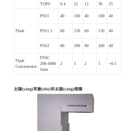
TOPS
8.4
21
12
30
25
72
PSS1
40
100
40
100
40
100
Flash
PSS1.5
60
150
60
150
40
100
PSS2
80
200
80
200
40
100
FSSC
Flash
200-4000
2
5
2
5
~0.5
~1.2
Concentrator
Suns
太陽(yáng)常數(shù)和太陽(yáng)模擬