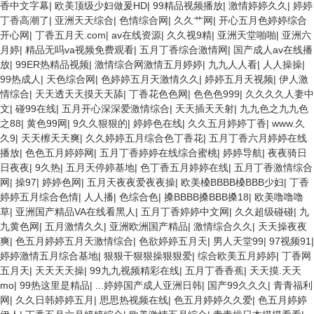
香中文字幕
|
欧美顶级少妇做爰HD
|
99精品视频播放
|
激情婷婷久久
|
婷婷
丁香高潮了
|
亚洲天天综合
|
色情综合网
|
久久艹网
|
开心五月色婷婷综合
开心网
|
丁香五月天.com
|
av在线资源
|
久久视9精
|
亚洲天堂啪啪
|
亚洲六
月婷
|
精品无吗va视频免费观看
|
五月丁香综合激情网
|
国产成人av在线播
放
|
99ER热精品视频
|
激情综合网激情五月婷婷
|
九九人人看
|
人人操操
|
99热成人
|
天色综合网
|
色婷婷五月天激情久久
|
婷婷五月天视频
|
伊人激
情综合
|
天天透天天摸天天舔
|
丁香花色色网
|
色色色999
|
久久久久人妻中
文
|
碰99在线
|
五月开心深深爱激情综合
|
天天插天天射
|
九九色之九九色
之88
|
黄色99网
|
9久久狠狠的
|
婷婷色在线
|
久久五月婷婷丁香
|
www.久
久9
|
天天檫天天爽
|
久久婷婷五月综合色丁香花
|
五月丁香六月婷婷在线
播放
|
色色五月婷婷网
|
五月丁香婷婷在线综合蜜桃
|
婷婷导航
|
夜夜骑日
日夜夜
|
9久热
|
五月天停婷基地
|
色丁香五月婷婷在线
|
五月丁香激情综合
网
|
操97
|
婷婷色网
|
五月天夜夜爱夜夜操
|
欧美槡BBBB槡BBB少妇
|
丁香
婷婷五月综合色情
|
人人播
|
色综合色
|
搡BBBB搡BBB搡18
|
欧美噜噜噜
草
|
亚洲国产精品VA在线看黑人
|
五月丁香婷婷中文网
|
久久超级碰碰
|
九
九黄色网
|
五月激情久久
|
亚洲欧洲国产精品
|
激情综合久久
|
天天操夜夜
爽
|
色五月婷婷五月天激情综合
|
色欲婷婷五月天
|
男人天堂99
|
97视频91
|
婷婷激情五月综合基地
|
狠狠干狠狠操狠狠爱
|
综合欧美五月婷婷
|
丁香网
五月天
|
天天天天操
|
99九九视频精彩在线
|
五月丁香香蕉
|
天天摸.天天
mo
|
99热这里是精品
|
...婷婷国产成人亚洲日韩
|
国产99久久久
|
青青福利
网
|
久久日韩婷婷五月
|
思思热视频在线
|
色五月婷婷久久爱
|
色五月婷婷