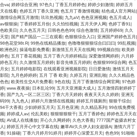
合va
|
婷婷综合亚洲
|
97色久
|
丁香五月婷婷色
|
婷婷少妇激情
|
婷婷五月
天在线看
|
色婷五月丁香久亚洲
|
色五月丁香激情视频
|
桔色成人官方网站
|
激情综合网五月激情
|
玖玖热视频
|
九九aV
|
色色亚洲视频
|
色五月成人
|
av狠狠操
|
丁香婷婷五月份
|
久久怕怕视频
|
五月天伊人网
|
色婷丁香91
|
色欧美日
|
久久色五月天
|
日韩色色色99
|
综合色激情
|
五月婷婷69
|
久久
天堂
|
国产精产国品一二三在观看
|
色狠狠综合入口
|
亚洲国产婷婷色五月
|
98色花堂98t.R
|
99热在线精品播放
|
色噜噜狠狠狠综合曰曰曰
|
99乱视频
|
欧洲色区
|
操逼电影免费看
|
新激情五月天天在线网
|
99视频自拍
|
欧美婷
婷色
|
五月丁香花视频
|
五月丁香六月婷婷精品
|
深爱激情网婷婷
|
六月婷
婷色五月
|
久久激情五月婷婷
|
影音先锋五月婷婷
|
色狠狠999综合网
|
色五
月女
|
五月婷婷电影院
|
在线观看亚洲视频影院
|
日日爱激情
|
激情五月天
影院
|
九月色婷婷婷
|
五月 丁香 欧美
|
久婷五月
|
亚洲乱啪
|
久久久精品色
色色
|
欧美性生交A片免费看
|
9色在线
|
五月丁香激情综合网官网
|
97色婷
婷
|
www.夜夜操
|
日本乱论99
|
五月天亚洲最大成人
|
五月激情四射婷婷丁
香
|
国产九九一区二区三区
|
丁香六月天婷婷
|
夜夜天天久久婷婷
|
亚洲无
码99
|
九九色人
|
婷婷六月激情在线视频
|
婷婷五月骚厕所
|
狠狠干综合
|
94干大香蕉
|
少妇婷婷五月天
|
五月色亚洲
|
久久精品系列
|
99在线免费视
频
|
婷婷成人av
|
伦乱美欧
|
狠狠狠狠狠干
|
五月丁香婷色
|
婷婷色五月天在
线
|
AV成人在线播放
|
开心久久网婷婷
|
久色大香蕉
|
7777国产盗摄农村女
人
|
婷婷五月开心中文字幕在线
|
嫩草AV久久伊人妇女超级A
|
激情六月丁
香
|
91操碰
|
丁香六月婷月91婷月
|
婷婷开心深爱五月天
|
色色99
|
91啪啪