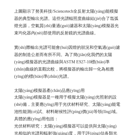
上圖顯示了
努美科技
/Sciencetech全反射太陽(yáng)能模擬
器的典型輸出光譜。這些光譜輻照度曲線結(jié)合了氙弧
燈光源，空氣質(zhì)量過(guò)濾器和太陽(yáng)模擬器光
束均化器內(nèi)部使用的反射鏡的光譜曲線。
實(shí)際輸出光譜可能會(huì)因燈的狀況和空氣過(guò)濾
器的制造公差而有所不同。為了簡(jiǎn)化我們的太陽
(yáng)模擬器的光譜曲線與ASTM E927-10標(biāo)準
(zhǔn)曲線的直觀比較，將模擬器的輸出歸一化為相應
(yīng)的標(biāo)準(zhǔn)光譜。
太陽(yáng)模擬器產(chǎn)品應(yīng)用
太陽(yáng)模擬器是一種用于模擬太陽(yáng)光照射的設
(shè)備，主要應(yīng)用于光伏材料研究、太陽(yáng)能電
池性能測(cè)試、材料耐候性評(píng)價(jià)等領(lǐng)域。
具體的應(yīng)用包括：
光伏材料研究：太陽(yáng)模擬器可以提供與太陽(yáng)
光相似的光譜和輻射強(qiáng)度，用于評(píng)估各類光