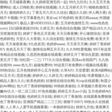
啪啪
|
天天碰夜夜爽
|
久久婷婷亚洲无码一起
|
99九九玖玖
|
久久五月天免
费网站
|
成人日韩欧美
|
婷婷在线视频
|
久久五月婷天天干
|
啪啪色激情五
月天
|
激情婷婷久久
|
丁香五月六月久久综合
|
國語久久婷
|
伊人网大香
|
在
线不卡视频
|
中文字幕黄色片
|
美女va
|
97色婷婷
|
欧美日韩aaaa
|
外国碰
视频网站97
|
极品人妻VIDEOSSS人妻
|
五月婷色激情五月
|
www色色色
com
|
日曰躁夜夜躁2026
|
久婷五月
|
色色色综合视频
|
国产精品18久久久
|
另类激情首页
|
婷婷丁香色五月亚洲
|
天天日夜夜爽
|
开心激情综合
|
亚洲
色婷婷色
|
天堂久久大香蕉
|
久久综合影院
|
激情五月综合免费
|
欧美天天
搞
|
天天肏夜夜肏
|
9九色首页
|
色婷婷www
|
天天弄天天爽
|
婷婷丁香婷婷
97
|
色色五月天丁香
|
激情综合网五月天天
|
久久99性爱视频
|
99只有这里
有精品在线视频
|
久思思热视频在线观看
|
婷婷五月丁香综合瑟瑟
|
激情欧
美五月丁香
|
怡红院一二三
|
777久久综合视频
|
高清av在线国产
|
九九热
在线99
|
www.色九月
|
超碰免费99
|
99这里只有免费的小视频在线观看
|
99热综合
|
五月色情婷婷开心五月色情
|
久草A片
|
天堂爱爱
|
欧美A级网站
|
91五月天
|
思思色播
|
婷婷伊人
|
久婷五月
|
婷婷精品在线
|
性爱视频久久
|
精品人妻久久久
|
欧美色婷婷
|
好激情在线综合网
|
91vip在线观看
|
秋霞少
妇AV网站
|
色六月丁香婷婷啪啪啪
|
99热欧美偷拍
|
久草视频大香蕉99
|
粉
嫩AV久久一区二区三区
|
97色色视频
|
婷婷五月天av小说
|
五月色婷婷AV
|
99在线综合视频
|
色婷婷五月在线
|
婷婷六月丁香激情
|
在线观看免费狠狠
色丁香香综合
|
亚洲国产精品二二三三区
|
狠狠干2007
|
99热永久在线观
看
|
人人草人人爱手机视频看看
|
一本狠婷婷综合
|
婷婷九月色
|
夜夜爽天