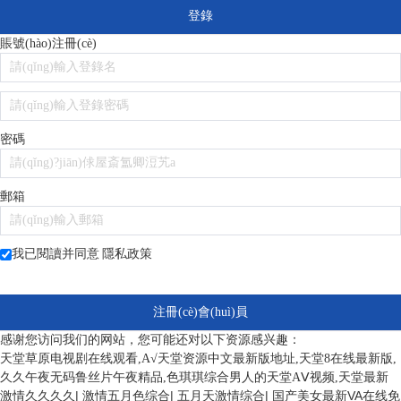
登錄
賬號(hào)注冊(cè)
密碼
郵箱
我已閱讀并同意
隱私政策
注冊(cè)會(huì)員
感谢您访问我们的网站，您可能还对以下资源感兴趣：
天堂草原电视剧在线观看,А√天堂资源中文最新版地址,天堂8在线最新版,
久久午夜无码鲁丝片午夜精品,色琪琪综合男人的天堂AⅤ视频,天堂最新
激情久久久久
|
激情五月色综合
|
五月天激情综合
|
国产美女最新VA在线免