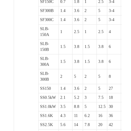
SF150C
0.7
1.8
1
2.5
3-4
7.5
SF300B
1.4
3.6
2
5
3-4
13
SF300C
1.4
3.6
2
5
3-4
7.5
SLB-
1
2.5
1
2.5
4
10
150A
SLB-
1.5
3.8
1.5
3.8
6
15
150B
SLB-
1.5
3.8
1.5
3.8
6
15
300A
SLB-
2
5
2
5
8
20
300B
SS150
1.4
3.6
2
5
27
68
SS0.5kW
2.1
5.2
3
7.5
18
45
SS1.0kW
3.5
8.8
5
12.5
30
75
SS1.6K
4.3
11
6.2
16
36
90
SS2.5K
5.6
14
7.8
20
42
105