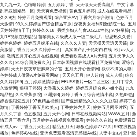
九九九一九
|
色噜噜婷婷
|
五月婷婷丁香
|
天天做天天爱高潮片
|
中文字幕
乱码亚洲精品一区
|
天天爽免费视频
|
黄色五月婷婷
|
成人在线观看精品
|
久久9热
|
婷婷五月免费观看
|
综合亚洲AV
|
丁香六月综合激情
|
色婷五月
天激情
|
99久久婷婷国产综合精品草原
|
深夜男女福利刺激影院一区
|
五月
天婷婷激情干干
|
婷婷久久18
|
另类少妇人与禽zOZZ0性伦
|
97好吊操
|
九
九RE视频在线精品
|
苗黎美女四级成人版一级二级毛片
|
思思热久久爱
|
婷婷色婷婷
|
婷婷五月娱乐在线
|
久久久久人妻
|
天天摸天天透天天舔
|
欧
美激情丁香五月天久久婷婷一区
|
..真实国产乱子伦对白在线_欧
|
av人人
操
|
激情五月开心五月在线视频
|
免费看欧美成人A片无码
|
五月天伊人久
久久久
|
91综合国免费久入
|
日本韩国视频在线观看社区免费的9
|
涩综合
婷婷
|
天天日夜夜草进麻麻的子宫
|
五月天开心色情网
|
欲求不满的人妻
|
色婷婷成人做爰A片免费看网站
|
天天色五月
|
伊人超碰
|
成人人操
|
综合
久久婷婷99
|
五月婷婷激情综合
|
EEUSS鲁片一区二区三区
|
五月丁香久
久激情网
|
狠狠干婷婷
|
大香蕉久久婷婷
|
婷婷五月综合色小姐小说
|
九九
精品热
|
久久香蕉影院
|
亚洲操B
|
婷婷丁香五月综合激情小说
|
久热99热
|
婷香狠狠爱五月
|
97色精品视频
|
国产亚洲精品久久久久久豆腐
|
婷婷丁香
激情
|
丁香婷婷丁香五月欧美人
|
丁香婷婷六月天
|
婷婷五月网图片区
|
五
月久久丁香
|
色五狠狠
|
五月天开心网
|
日韩在线视频网站
|
WWW,五月
|
激
情五月丁香六月
|
五月婷婷在线视频免费观看
|
婷婷久久在线
|
免费观看日
韩成人av
|
丁香五月天社区
|
精品五月天
|
狠狠色婷婷7777久
|
99在线视频
播放
|
色婷婷AV在线
|
亚洲免费观看高清完整版AV线
|
人妻中文av
|
亚州欧