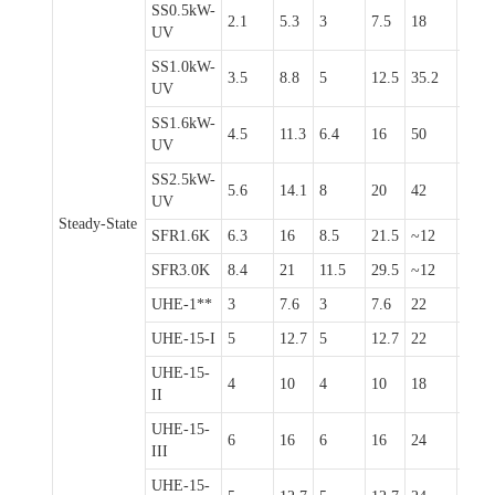
SS0.5kW-
2.1
5.3
3
7.5
18
45
UV
SS1.0kW-
3.5
8.8
5
12.5
35.2
88
UV
SS1.6kW-
4.5
11.3
6.4
16
50
125
UV
SS2.5kW-
5.6
14.1
8
20
42
105
UV
Steady-State
SFR1.6K
6.3
16
8.5
21.5
~12
30
SFR3.0K
8.4
21
11.5
29.5
~12
30
UHE-1**
3
7.6
3
7.6
22
55
UHE-15-I
5
12.7
5
12.7
22
55
UHE-15-
4
10
4
10
18
45
II
UHE-15-
6
16
6
16
24
60
III
UHE-15-