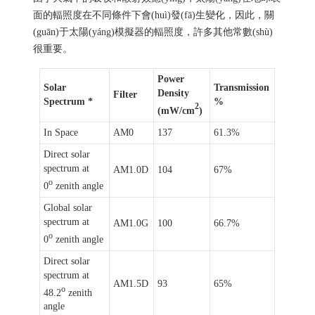
面的輻照度在不同條件下會(huì)發(fā)生變化，因此，關
(guān)于太陽(yáng)模擬器的輻照度，許多其他常數(shù)
很重要。
Power
Solar
Transmission
Density
Filter
Spectrum *
%
2
(mW/cm
)
In Space
AM0
137
61.3%
Direct solar
spectrum at
AM1.0D
104
67%
o
0
zenith angle
Global solar
spectrum at
AM1.0G
100
66.7%
o
0
zenith angle
Direct solar
spectrum at
AM1.5D
93
65%
o
48.2
zenith
angle