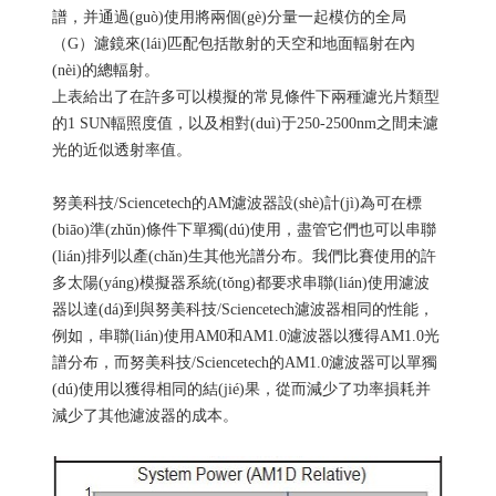
譜，并通過(guò)使用將兩個(gè)分量一起模仿的全局
（G）濾鏡來(lái)匹配包括散射的天空和地面輻射在內
(nèi)的總輻射。
上表給出了在許多可以模擬的常見條件下兩種濾光片類型
的1 SUN輻照度值，以及相對(duì)于250-2500nm之間未濾
光的近似透射率值。
努美科技
/Sciencetech的AM濾波器設(shè)計(jì)為可在標
(biāo)準(zhǔn)條件下單獨(dú)使用，盡管它們也可以串聯
(lián)排列以產(chǎn)生其他光譜分布。我們比賽使用的許
多太陽(yáng)模擬器系統(tǒng)都要求串聯(lián)使用濾波
器以達(dá)到與
努美科技
/Sciencetech濾波器相同的性能，
例如，串聯(lián)使用AM0和AM1.0濾波器以獲得AM1.0光
譜分布，而
努美科技
/Sciencetech的AM1.0濾波器可以單獨
(dú)使用以獲得相同的結(jié)果，從而減少了功率損耗并
減少了其他濾波器的成本。