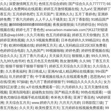
久久
|
深爱激情网五月天
|
色情五月综合婷婷
|
国产综合久久久777777
|
66
精品成人免费网站在线观看
|
婷婷五月激情视频在线
|
九九aV
|
亚洲婷婷丁
香五月
|
五月婷婷色吧!
|
五月天国产
|
亚洲热久久
|
五月丁香婷色
|
亚洲婷
婷免费
|
丁香六月婷婷
|
人人干人人干骚美女
|
五月丁香影院
|
91精品国产
色猫
|
嫩BBB槡BBBB搡BBBB视频
|
夜夜操狠狠操
|
5月婷婷综合
|
99自拍
视频在线
|
婷婷七月丁香色色
|
enecarbon-materials.com污K127封锁请
涟系@wip1688
|
久久只有精
|
色五月婷婷操逼
|
婷婷五月天你懂的
|
五月
婷婷亚洲色视频
|
久久5 9视频免费观看
|
日本色婷婷久久99精品91
|
色色
丁香
|
欧洲99视频在线
|
婷婷网五月天
|
成人无码精品1区2区3区免费看
|
色婷婷综合电影
|
九九热国产
|
99视频啪啪
|
婷婷色爱
|
婷婷性爱视频在线
|
综合久久久
|
五月丁香六月成人
|
天天操天天曰
|
狠狠狠人妻
|
99久久99九
九九99九他书对
|
色五月色五天色情网
|
熟女激情网
|
久久98
|
丁香五月天
堂
|
狠狠干狠狠干狠狠干狠狠干
|
婷婷五月天综合久久日美女
|
久久综合人
妻
|
久久香蕉福利
|
美日韩成人
|
亚洲AV成人精品网站在线播放
|
99ri国产
精品
|
玖月婷婷爱丁香
|
中字幕视频在线永久在线观看免费
|
思思热AV
|
97
在线/亚洲
|
97操碰
|
色六月丁香婷婷狠狠干
|
99精品久久久久久久久
|
女力
报到正好爱上你
|
a片在线免费观看一区
|
六月婷婷久久
|
五月天激情在线
视频
|
亚洲岛国电影
|
超碰熟女拍拍
|
国产精品大香蕉
|
99热在线观看
|
一级
黄色尤物综合视频手机在线观看
|
奇米色大香蕉
|
亚洲丁香花色
|
VA婷婷亚
洲
|
天天综合五月天
|
www.婷婷六月天
|
六月天六月婷
|
日韩影院三级
|
丁
香五月熟女
|
久久天天
|
欧美性爱五月天
|
五月婷婷在线视频免费观看
|
99