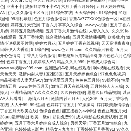
天爽
|
久久er九九
|
伊人五月综合网
|
99热在线观看免费精品
|
色综合色色
色
|
亚洲不卡
|
波多野结衣不卡AV
|
六月丁香五月婷婷
|
五月天婷婷在线
AN
|
伊人久久激情图区五月
|
91综合在线
|
天天综合网～91综合网
|
91啪
啪网
|
99福利导航
|
色五月综合激情网
|
香蕉AV777XXX色综合一区
|
a在线
观看
|
婷婷五月天资源
|
丁香六月亭亭久久综合
|
www.yw尤物
|
五月丁香六
月婷
|
婷婷五月激情视频
|
五月丁香六月激情在线
|
人妻久久久
|
久久99热
在线观看
|
五月丁香性爱
|
综合激情在线
|
五月天激情播播网
|
欧美猛片
|
激
情小说视频图片网
|
婷婷六月花
|
五月婷婷丁香在线视频
|
天天高潮夜夜爽
|
日韩伊人大香蕉
|
9.1综合网
|
www.色五月.com
|
久久精品只有这
|
五月天
开心色情网
|
丁香八月综合激情
|
99热这里只有精品98
|
第四色色六月色综
合
|
色婷丁香五月
|
婷婷成人AV
|
精品久久久999
|
日韩成人综合网
|
www.av视频xx999.com
|
亚洲熟妇AV乱码在线观看
|
啊v视频在线观看
|
天
天色天天
|
激情内射人妻1区2区3区
|
五月天婷婷色综合
|
97色色色视屏
|
精品夜夜澡人妻无码AV
|
激情深爱五月天
|
色色色五月婷
|
99操不停
|
性爱
激情五月
|
www.婷婷五月天
|
激情五月天在线视频
|
五月婷婷人人人操
|
久
操人
|
亚洲精品国产A久久久久久
|
久久停停超碰
|
思思久日精品视频
|
以及
AA大片看看
|
、激情六月天
|
激情四射五月天
|
人伦30P
|
五月天丁香综合
在线
|
人人干99
|
99r这里
|
色婷婷丁香五月
|
97操操网
|
婷婷欧美激情综合
|
丁香五月天欧美在线
|
色综合色色
|
能直接看的av网站
|
色色亚洲五月天
|
26uuu最新地址
|
欧美一级a
|
超碰免费99
|
成人电影在线免费试看
|
五月
婷婷伊
|
五月丁香六月婷综合成人综合
|
另类天堂
|
丁香五月激情综合
|
九
色亚洲
|
色婷婷成人影片
|
精品女人九九九
|
丁香婷婷五月香蕉91
|
97久久