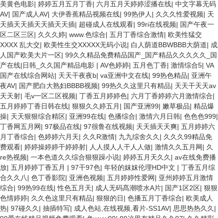
美黄色电影
|
婷婷五月五月丁香
|
六月五月天婷婷涩播在线
|
中文字幕无码
AV
|
国产成人AV
|
大伊香蕉精品视频在线
|
99热伊人
|
久久久性爱视频
|
天
天插天天插天天插天天插
|
超碰成人在线观看
|
99ri在线视频
|
国产午夜一
区二区三区
|
久久久婷
|
www.色综合
|
五月丁香综合激情
|
欧美性猛交
XXXX 乱大交
|
欧美性生交XXXXX无码小说
|
白人荫道BBWBBB大荫道
|
成
人国产欧美大片一区
|
99久久精品免费精品国产_国产精品久久久久久_国
产在线|日韩_久久国产精品电影
|
AV色婷婷
|
五月色丁香
|
激情综合5
|
VA
国产在线综合网站
|
天天干夜夜b
|
va亚洲中文在线
|
99热色精品
|
亚洲午
夜AV
|
国产肥白大熟妇BBBB视频
|
99热久久这里只有精品
|
天天干天天av
天天射
|
毛v一区二区视频
|
丁香五月婷婷色
|
六月丁香婷婷六月激情综合
|
五月婷婷丁香日韩在线
|
狠狠久久婷五月
|
国产亚洲99
|
嫩草极品
|
精品爆
操
|
天天狠狠综合精区
|
亚洲99在线
|
色播综合
|
激情六月日韩
|
色色色999
|
丁香网五月网
|
97极品在线
|
97很鲁在线视频
|
天天插天天爽
|
五月婷婷六
月丁香综合
|
色婷婷六月天
|
久久R激情
|
九九综舍久久
|
久久久99精品免
费观看
|
婷婷操婷婷干婷婷射
|
人人摸人人干人人做
|
激情久久五月网
|
久
re热视频
|
一本色道久久综合狠狠躁小说
|
婷婷五月天久久
|
av在线免费播
放
|
五月婷婷丁香五月
|
97干97色
|
年轻的妺妺伦理HD中文
|
丁香五月综
合久久八
|
色丁香影院
|
亚洲色视频
|
五月婷婷性爱网
|
亚州婷婷五月激情
综合
|
99热99在线
|
性色五月天
|
成人无码髙潮喷水A片
|
国产1区2区
|
狠狠
色情婷婷
|
久久色这里只有精品
|
狠狠的日
|
色播五月丁香综合
|
欧美成人
热
|
97碰久久
|
抽插特写
|
成人色站,在线视频,看片-SS1AV
|
思思热热久久
|