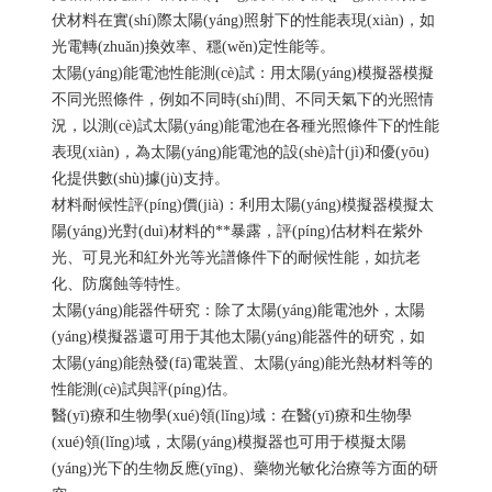
伏材料在實(shí)際太陽(yáng)照射下的性能表現(xiàn)，如
光電轉(zhuǎn)換效率、穩(wěn)定性能等。
太陽(yáng)能電池性能測(cè)試：用太陽(yáng)模擬器模擬
不同光照條件，例如不同時(shí)間、不同天氣下的光照情
況，以測(cè)試太陽(yáng)能電池在各種光照條件下的性能
表現(xiàn)，為太陽(yáng)能電池的設(shè)計(jì)和優(yōu)
化提供數(shù)據(jù)支持。
材料耐候性評(píng)價(jià)：利用太陽(yáng)模擬器模擬太
陽(yáng)光對(duì)材料的**暴露，評(píng)估材料在紫外
光、可見光和紅外光等光譜條件下的耐候性能，如抗老
化、防腐蝕等特性。
太陽(yáng)能器件研究：除了太陽(yáng)能電池外，太陽
(yáng)模擬器還可用于其他太陽(yáng)能器件的研究，如
太陽(yáng)能熱發(fā)電裝置、太陽(yáng)能光熱材料等的
性能測(cè)試與評(píng)估。
醫(yī)療和生物學(xué)領(lǐng)域：在醫(yī)療和生物學
(xué)領(lǐng)域，太陽(yáng)模擬器也可用于模擬太陽
(yáng)光下的生物反應(yīng)、藥物光敏化治療等方面的研