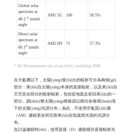
Global solar
spectrum at
AM1.5G
100
58.5%
o
48.2
zenith
angle
Direct solar
spectrum at
AM2.0D
71
57.3%
o
60.1
zenith
angle
* All Measurements are at sea level, excluding AM0
在大氣層以下，太陽(yáng)發(fā)出的輻射可分為兩個(gè)
部分：來(lái)自太陽(yáng)本身的直接輻射，以及來(lái)自
天空其余部分的散射輻射，包括從地面反射回來(lái)的一
部分。調(diào)整太陽(yáng)模擬器以模仿各種環(huán)境
下的太陽(yáng)光譜分布；為此，可使用空氣質(zhì)量
（AM）濾鏡更改和完善來(lái)自氙弧燈光源的光譜分
布。
在討論濾鏡時(shí)，使用直接（D）濾鏡模仿直接輻射光