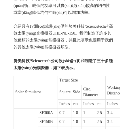
(quán)衡。較低的功率可以實(shí)現(xiàn)較高的均勻性；
或當(dāng)降低均勻性時(shí)可以增加功率。
介紹具有IV測(cè)試設(shè)備的
努美科技
/Sciencetech超高
效太陽(yáng)光模擬器UHE-NL-150。我們制造了許多其
他種類的太陽(yáng)能模擬器，并且此演示也適用于我們
的其他太陽(yáng)能模擬器類型。
努美科技
/Sciencetech公司設(shè)計(jì)和制造了三十多種
太陽(yáng)光模擬器，如下表所示。
Target Size
Working
Circ.
Solar Simulator
Square Side
Distance
Diameter
Inches
cm
Inches
cm
Inches
cm
SF300A
0.7
1.8
1
2.5
3-4
13
SF150B
0.7
1.8
1
2.5
3-4
7.5