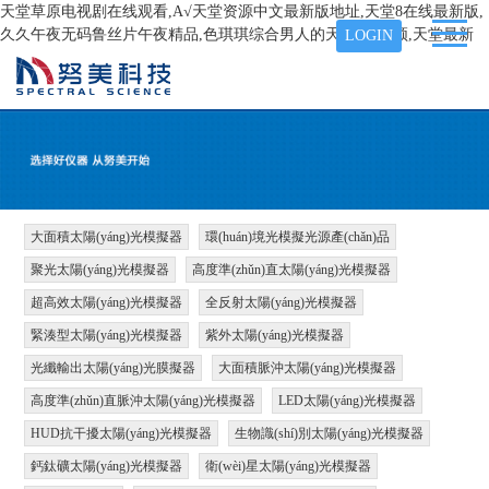
天堂草原电视剧在线观看,А√天堂资源中文最新版地址,天堂8在线最新版,
久久午夜无码鲁丝片午夜精品,色琪琪综合男人的天堂AⅤ视频,天堂最新
LOGIN
大面積太陽(yáng)光模擬器
環(huán)境光模擬光源產(chǎn)品
聚光太陽(yáng)光模擬器
高度準(zhǔn)直太陽(yáng)光模擬器
超高效太陽(yáng)光模擬器
全反射太陽(yáng)光模擬器
緊湊型太陽(yáng)光模擬器
紫外太陽(yáng)光模擬器
光纖輸出太陽(yáng)光膜擬器
大面積脈沖太陽(yáng)光模擬器
高度準(zhǔn)直脈沖太陽(yáng)光模擬器
LED太陽(yáng)光模擬器
HUD抗干擾太陽(yáng)光模擬器
生物識(shí)別太陽(yáng)光模擬器
鈣鈦礦太陽(yáng)光模擬器
衛(wèi)星太陽(yáng)光模擬器