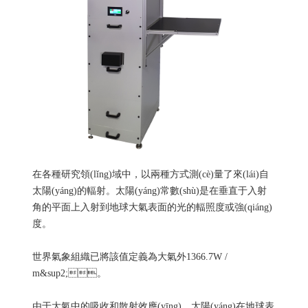
在各種研究領(lǐng)域中，以兩種方式測(cè)量了來(lái)自
太陽(yáng)的輻射。太陽(yáng)常數(shù)是在垂直于入射
角的平面上入射到地球大氣表面的光的輻照度或強(qiáng)
度。
世界氣象組織已將該值定義為大氣外1366.7W /
m&sup2;。
由于大氣中的吸收和散射效應(yīng)，太陽(yáng)在地球表