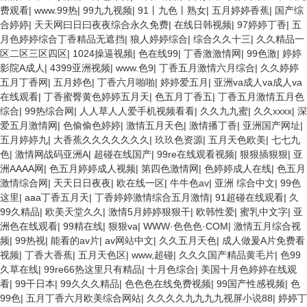
费观看
|
www.99热
|
99九九视频
|
91丨九色丨熟女
|
五月婷婷香蕉
|
国产综
合婷婷
|
天天网曰日曰夜夜综合永久免费
|
在线日韩视频
|
97婷婷丁香
|
五
月色婷婷综合丁香精品无遮挡
|
狼人婷婷综合
|
综合久久十三
|
久久精品一
区二区三区四区
|
1024操逼视频
|
色在线99
|
丁香激激情网
|
99色激
|
婷婷
影院A成人
|
4399亚洲视频
|
www.色9
|
丁香五月激情六月综合
|
久久婷婷
五月丁香网
|
五月婷色
|
丁香六月啪啪
|
婷婷爱五月
|
亚洲va成人va成人va
在线观看
|
丁香蜜臀黄色婷婷五月天
|
色五月丁香五
|
丁香五月激情五月色
综合
|
99热综合网
|
人人草人人爱手机视频看看
|
久久九九蜜
|
久久xxxx
|
深
爱五月激情网
|
色偷偷色婷婷
|
激情五月天色
|
激情播丁香
|
亚洲国产网址
|
五月婷婷九
|
大香蕉久久久久久久久
|
玖玖色资源
|
五月天色欧美
|
七七九
色
|
激情网战码亚洲A
|
超碰在线国产
|
99re在线观看视频
|
狠狠插狠狠
|
亚
洲AAAA网
|
色五月婷婷成人视频
|
第四色激情网
|
色婷婷成人在线
|
色五月
激情综合网
|
天天日日夜夜
|
欧在线一区
|
牛牛色av
|
亚洲 综合中文
|
99色
这里
|
aaa丁香五月天
|
丁香婷婷激情综合五月激情
|
91超碰在线观看
|
久
99久精品
|
欧美天堂久久
|
激情5月婷婷狠狠干
|
欧韩性爱
|
蜜乳中文字
|
亚
洲色在线观看
|
99精在线
|
狠狠va
|
WWW·色色色·COM
|
激情五月综合视
频
|
99热视
|
能看的av片
|
av网站中文
|
久久五月天色
|
成人做爰A片免费看
视频
|
丁香大香蕉
|
五月天色区
|
www,超碰
|
久久久国产精品黄毛片
|
色99
久草在线
|
99re66热这里只有精品
|
十月色综合
|
美国十月色婷婷在线观
看
|
99干日本
|
99久久久精品
|
色色色在线免费视频
|
99国产性感视频
|
色
99色
|
五月丁香六月欧美综合网站
|
久久久久九九九九视屏小说88
|
婷婷丁