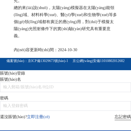
究。
總的來(lái)說(shuō)，太陽(yáng)模擬器在太陽(yáng)能領
(lǐng)域、材料科學(xué)、醫(yī)學(xué)和生物學(xué)等多
個(gè)領(lǐng)域都有廣泛的應(yīng)用，對(duì)于模擬太
陽(yáng)光照射條件下的實(shí)驗(yàn)研究具有重要意
義。
內(nèi)容更新時(shí)間：2024-10-30
備案號(hào)：
京ICP備13029673號(hào)-1
京公網(wǎng)安備11010802012682
賬號(hào)登錄
賬號(hào)名
密碼
忘記密碼
還沒賬號(hào)?
立即注冊(cè)