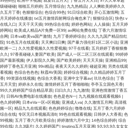
99热6色
|
欧洲不卡视频
|
就爱日五月天
|
丁香五月天天日
|
97久久草草超
级碰碰碰
|
啪啪五月婷婷
|
五月情综合
|
九九热精品
|
人人爽欧美婷婷久久
久五月丁香
|
色狠狠综合
|
色综合99色
|
91日综合欧美
|
开心五激情网
|
五
月天婷婷在线播放
|
txt五月激情四射网综合俺也来了
|
狠狠综合区
|
快色t v
在线入口
|
天天干天天插
|
99热综合在线
|
婷婷色网站
|
人人操操
|
五月天婷
婷网站
|
欧美成人精品A片免费一区99
|
av网站免费在线
|
丁香六月激情综
合网
|
日本va欧美va国产激情
|
九月丁香婷婷综合
|
久久九九国产精品怡红
院
|
91色五月在线观看
|
天天爽曰日爽
|
国产暴力强伦轩1区二区小说
|
亚洲
欧洲一二
|
久久性爱视频久久性爱视频
|
97干在线看
|
五月婷婷丁香狠狠撸
久久
|
97香蕉碰碰人妻国产欧美
|
国产成人一区二区三区在线观看
|
99婷婷
国产最新视频
|
伊人影院久久网
|
国产欧美婷婷
|
天天天天操
|
亚洲精品99
|
婷婷丁香色五月亚洲
|
99ri精品
|
夜夜天天久久婷婷
|
碰超亚洲
|
另类在线观
看视频
|
色综合色色色
|
秋霞AV美国
|
婷婷综合视频
|
久久精品婷婷五月丁
香
|
99资源在线视频
|
色综合大香蕉
|
亚洲中文字幕av
|
玖玖色综合
|
丁香
五月天堂
|
婷婷永久在线
|
激情婷婷五月丁香啪啪啪
|
亭亭玉立国色天香
|
99久久婷婷国产综合精品草原
|
曰曰久久
|
九九激情
|
亚洲色情激情丁香五
月
|
日韩AV免费电影在线播放
|
色色是色N一
|
九九视频在线观看视频6
|
色久婷婷网
|
日本eVa一区=区视频
|
亚洲成人va
|
久久激情五月网
|
高清视
频一区
|
精品九九在线观看
|
色色婷婷综合
|
噜噜在线
|
五月丁香六月婷婷
综合在线
|
专区无日本视频高清8
|
99色在线观看视频
|
日韩伊人大香蕉
|
色
99视频
|
五月丁香六月欧美综合
|
婷婷激情六月中文
|
14色综合婷婷
|
综合
99在线
|
久久3级片
|
久久婷婷国产
|
tingting五月天亚洲
|
9久9久9久女女女