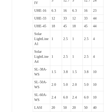
5
12.7
5
12.7
24
60
IV
UHE-16
6.3
16
6.3
16
23
58
UHE-33
12
33
12
33
44
110
UHE-45
18
45
18
45
44
110
Solar
LightLine
1
2.5
1
2.5
4
10
A1
Solar
LightLine
1
2.5
1
2.5
4
10
A4
SL-38A-
1.5
3.8
1.5
3.8
10
25
WS
SL-50A-
2.0
5.0
2.0
5.0
10
25
WS
SL-60A-
2.4
6.0
2.4
6.0
10
25
WS
LASI
20
50
20
50
40
100