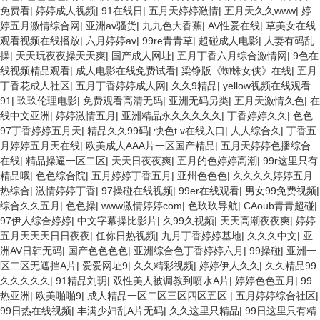
免费看
|
婷婷成人视频
|
91在线日
|
五月天婷婷激情
|
五月天久久www
|
婷
婷五月激情综合网
|
亚洲av骚货
|
九九色大香蕉
|
AV性爱在线
|
草美女在线
观看视频在线播放
|
六月婷婷av
|
99re青青草
|
超碰成人电影
|
人妻有码乱
操
|
天天玩夜夜操天天爽
|
国产成人网址
|
五月丁香六月综合激情网
|
9色在
线视频精品观看
|
成人电影在线免费试看
|
梁铮版《蜘蛛女侠》在线
|
五月
丁香花成人社区
|
五月丁香婷婷成人网
|
久久9精品
|
yellow视频在线观看
91
|
玖玖伦理电影
|
免费观看高清无码
|
亚洲无码另类
|
五月天激情久色
|
在
线中文亚洲
|
婷婷激情五月
|
亚洲精品永久久久久久
|
丁香婷婷久久
|
色色
97丁香婷婷五月天
|
精品久久99码
|
快色t v在线入口
|
人人综合久
|
丁香五
月婷婷五月天在线
|
欧美成人AAA片一区国产精品
|
五月天婷婷色播综合
在线
|
精品操逼一区二区
|
天天日夜夜爽
|
五月的色婷婷高潮
|
99r这里只有
精品哦
|
色色综合院
|
五月婷婷丁香五月
|
亚州色色色
|
久久久久婷婷五月
热综合
|
激情婷婷丁香
|
97操碰在线视频
|
99er在线观看
|
男女99免费视频
|
综合久久五月
|
色色操
|
www激情婷婷com
|
色玖玖导航
|
CAoub青青超碰
|
97伊人综合婷婷
|
中文字幕操比影片
|
久99久视频
|
天天高潮夜夜爽
|
婷婷
五月天天天日日夜夜
|
任你日热视频
|
九月丁香婷婷基地
|
久久久中文
|
亚
洲AV日韩无码
|
国产色色色色
|
亚洲综合色丁香婷婷六月
|
99操碰
|
亚洲一
区二区无遮挡A片
|
爱爱网址9
|
久久精彩视频
|
婷婷伊人久久
|
久久精品99
久久久久久
|
91精品刘玥
|
双性美人被调教到喷水A片
|
婷婷色色五月
|
99
热亚洲
|
欧美啪啪9
|
成人精品一区二区三区四区五区
|
五月婷婷综合社区
|
99日热在线视频
|
丰满少妇乱A片无码
|
久久这里只精品
|
99日这里只有精