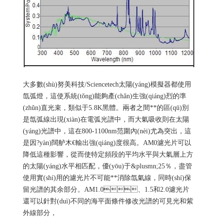
大多數(shù)
努美科技
/Sciencetech太陽(yáng)模擬器都使用
氙弧燈，這使系統(tǒng)能夠產(chǎn)生強(qiáng)烈的準
(zhǔn)直光束，類似于5.8K黑體。兩者之間**的區(qū)別
是氙弧線出現(xiàn)在電弧光譜中，而大氣吸收則在太陽
(yáng)光譜中，這在800-1100nm范圍內(nèi)尤為突出，這
是因?yàn)闊舻木€輸出強(qiáng)度很高。AM0濾光片可以
降低這種影響，從而使特定頻段的平均水平與大氣層上方
的太陽(yáng)水平相匹配，優(yōu)于&plusmn;25％，盡管
使用實(shí)用的濾光片不可能**消除氙氣線，同時(shí)保
留光譜的其余部分。AM1.0、1.5和2.0濾光片
還可以針對(duì)不同的海平面條件修改光譜的可見光和紫
外線部分，