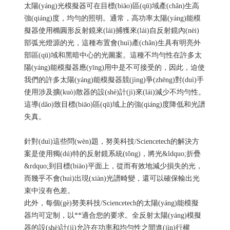
太陽(yáng)光模擬器可在目標(biāo)區(qū)域產(chǎn)生高
強(qiáng)度，均勻的照明。通常，高功率太陽(yáng)能模
擬器使用橢圓形反射鏡來(lái)捕獲來(lái)自反射鏡內(nèi)
部弧光燈源的光，這種布置會(huì)產(chǎn)生具有明亮外
部區(qū)域和黑暗中心的光圖案。這種不均勻性在許多太
陽(yáng)能模擬器應(yīng)用中是不可接受的，因此，迫使
我們的許多太陽(yáng)能模擬器競(jìng)爭(zhēng)對(duì)手
使用涉及擴(kuò)散器的設(shè)計(jì)來(lái)減少不均勻性。
這導(dǎo)致目標(biāo)區(qū)域上的強(qiáng)度降低和光譜
失真。
針對(duì)這些問(wèn)題，努美科技/Sciencetech的解決方
案是使用獨(dú)特的反射鏡系統(tǒng)，將光&ldquo;折疊
&rdquo;到目標(biāo)平面上，從而有效地減少損失的光，
而幾乎不會(huì)出現(xiàn)光譜畸變，還可以確保輸出光
束中沒有色差。
此外，每個(gè)
努美科技
/Sciencetech的太陽(yáng)能模擬
器均可定制，以**適合您的要求。全反射太陽(yáng)模擬
器的設(shè)計(jì)允許在功率和均勻性之間進(jìn)行權