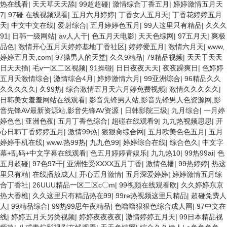
热在线看
|
天天草天天舔
|
99超超碰
|
激情综合丁香五月
|
婷婷激情五月天
7
|
97碰 在线视频观看
|
五月六月婷婷
|
丁香女人五月天
|
丁香花婷婷五月
天
|
中文中文在线
|
爱射综合
|
五月婷婷色五月
|
99人这里只有精品
|
久久久
91
|
日韩一级网站
|
av人人干
|
色五月天电影
|
天天色综网
|
97五月天
|
爽极
品色
|
激情开心五月天婷婷基地丁香社区
|
婷婷爱五月
|
激情六月天
|
www,
婷婷五月天,com
|
97操男人的天堂
|
久久9精品
|
79精品视频
|
天天干天天
日天天插
|
毛v一区二区视频
|
91操碰
|
日日夜夜天天
|
夜夜躁爽日
|
色婷婷
五月天激情综合
|
激情综合4月
|
婷婷激情六月
|
99亚洲综合
|
96精品久久
久久久久久
|
久99热
|
综合激情五月天六月婷免费视频
|
激情久久久久久
|
日韩美女羞羞网站在线观看
|
影音先锋男人站,影音先锋男人色资源网,影
音先锋AV最新资源站,影音先锋AV资源
|
日韩影院三级
|
九月综合
|
一月婷
婷色色
|
亚洲色夜
|
五月丁香色综合
|
超碰在线观看9
|
九九热视频思思
|
开
心日韩丁香婷婷五月
|
激情99热
|
狠狠肏综合网
|
五月欧美色色五月
|
五月
婷婷手机在线
|
www.热99热
|
九九色99
|
婷婷综合在线
|
综合色久
|
中文字
幕+乱码+中文字幕在线观看
|
色五月婷婷青娱乐
|
九九热10
|
99热99ai
|
色
五月超碰
|
97色97干
|
亚洲性受XXXX五月丁香
|
激情色播
|
99热婷婷
|
热这
里只有精
|
在线播放成人
|
开心五月激情
|
五月深爱婷婷
|
婷婷激情五月综
合丁香社
|
26UUU精品一区二区c〇m
|
99视频在线观看欧
|
久久婷婷东京
热大香樵
|
久久这里只有精品热在99
|
99re热视频这里只精品
|
超碰免费人
人
|
99精品综合
|
99热99思午夜精品
|
色噜噜狠狠色综合成人网
|
97中文在
线
|
婷婷五月天另类视频
|
婷婷夜夜夜夜
|
激情婷婷五月天
|
99日本精品视