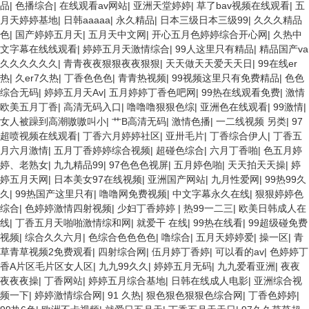
品
|
色播综合
|
在线观看av网站
|
亚洲天堂婷婷
|
草了bav视频在线观看
|
五
月天婷婷基地
|
日韩aaaaa
|
永久精品
|
日本三级日本三级99
|
久久久精品
色
|
国产婷婷五月天
|
五月天中文网
|
开心五月色婷婷综合开心网
|
久热中
文字幕在线线观看
|
婷婷五月天激情综合
|
99人这里只有精品
|
精品国产va
久久久久久久
|
青青夜夜狠狠夜夜狠狠
|
天天做天天爱天天日
|
99在线er
热
|
久er7久热
|
丁香色色色
|
青青热视频
|
99视频这里只有免费精品
|
色色
综合无码
|
婷婷五月天Av
|
五月婷婷丁香色吧网
|
99热在线观看免费
|
激情
欧美五月丁香
|
高清无码入口
|
噜噜噜狠狠色综
|
亚洲色在线观看
|
99激情
|
女人被躁到高潮嗷嗷叫小
|
艹B高清无码
|
激情色播
|
一二线视频 另类
|
97
超喷视频在线观看
|
丁香六月婷婷社区
|
亚卅毛片
|
丁香综合伊人
|
丁香五
月六月激情
|
五月丁香婷婷综合视频
|
超碰色综合
|
六月丁香啪
|
色五月婷
婷、老熟女
|
九九精品99
|
97色色色视屏
|
五月婷色啪
|
天天拍天天操
|
婷
婷五月天网
|
日本美女97在线视频
|
亚洲国产网站
|
九月性爱网
|
99热99久
久
|
99热国产这里只有
|
噜噜网免费视频
|
中文字幕永久在线
|
狠狠婷婷色
综合
|
色婷婷激情四射视频
|
少妇丁香婷婷
|
热99一二三
|
欧美日韩成人在
线
|
丁香五月天啪啪激情综和网
|
就爱干 在线
|
99热在线看
|
99超级碰免费
视频
|
综合久久六月
|
色综合色色色色
|
噜综合
|
五月天婷婷爱
|
操一区
|
青
草青草视频2免费观看
|
四射综合网
|
伍月婷丁香婷
|
可以看的av
|
色婷婷丁
香A片区毛片区女人区
|
九九99久久
|
婷婷五月无码
|
九九爱看亚洲
|
夜夜
夜夜夜操
|
丁香网站
|
婷婷五月综合基地
|
日韩在线成人电影
|
亚洲综合视
频一下
|
婷婷激情综合网
|
91 久热
|
狠色狠色狠狠色综合网
|
丁香色婷婷
|